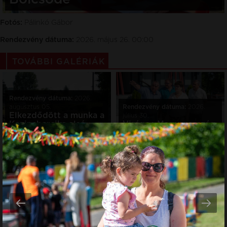
Fotós:
Pálinkó Gábor
Rendezvény dátuma:
2026. május 26. 00:00
TOVÁBBI GALÉRIÁK
Rendezvény dátuma:
2026.
augusztus 05.
Rendezvény dátuma:
2026.
Elkezdődött a munka a
július 30.
Kazincbarcika alsó
Virágos Magyarország
állomáson
zsűri Kazincbarcikán
Rendezvény dátuma:
2026.
július 29.
A város működik
könyvbemutató - Vízi
Komplexum