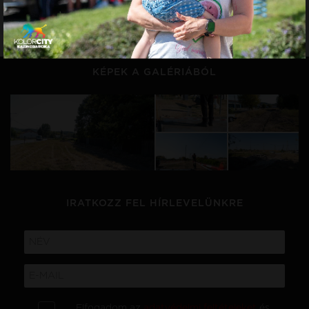
KÉREK MÉG!
KÉPEK A GALÉRIÁBÓL
IRATKOZZ FEL HÍRLEVELÜNKRE
Elfogadom az
adatvédelmi feltételeket
és