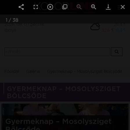
Togg
navi
1
/
38
2026. 08. 07 péntek
25,4
Ibolya
32,6
19,4
Főoldal
Galéria
Gyermeknap – Mosolysziget Bölcsőde
GYERMEKNAP – MOSOLYSZIGET
BÖLCSŐDE
Gyermeknap – Mosolysziget
Bölcsőde