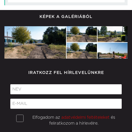
KÉPEK A GALÉRIÁBÓL
IRATKOZZ FEL HÍRLEVELÜNKRE
Elfogadom az
adatvédelmi feltételeket
és
feliratkozom a hírlevélre.