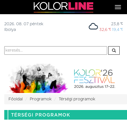
Togg
navi
2026. 08. 07 péntek
23,8
Ibolya
32,6
19,4
Főoldal
Programok
Térségi programok
TÉRSÉGI PROGRAMOK