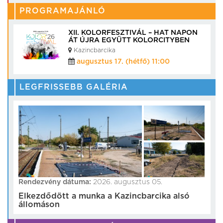
PROGRAMAJÁNLÓ
XII. KOLORFESZTIVÁL – HAT NAPON
ÁT ÚJRA EGYÜTT KOLORCITYBEN
Kazincbarcika
augusztus 17. (hétfő) 11:00
LEGFRISSEBB GALÉRIA
Rendezvény dátuma:
2026. augusztus 05.
Elkezdődött a munka a Kazincbarcika alsó
állomáson