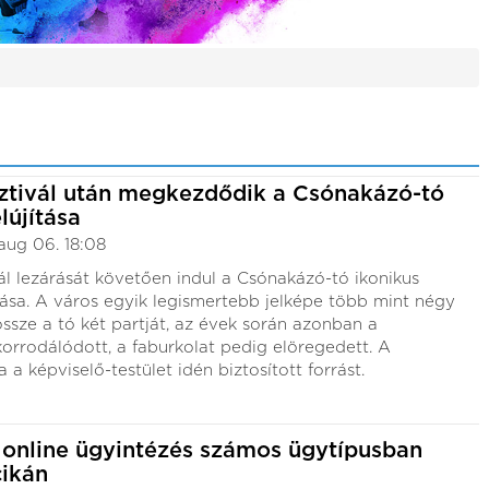
ztivál után megkezdődik a Csónakázó-tó
lújítása
aug 06. 18:08
ál lezárását követően indul a Csónakázó-tó ikonikus
ítása. A város egyik legismertebb jelképe több mint négy
össze a tó két partját, az évek során azonban a
orrodálódott, a faburkolat pedig elöregedett. A
 a képviselő-testület idén biztosított forrást.
 online ügyintézés számos ügytípusban
ikán