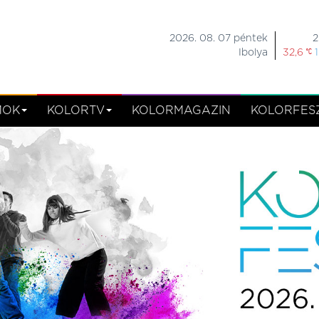
2026. 08. 07 péntek
2
Ibolya
32,6
MOK
KOLORTV
KOLORMAGAZIN
KOLORFESZ