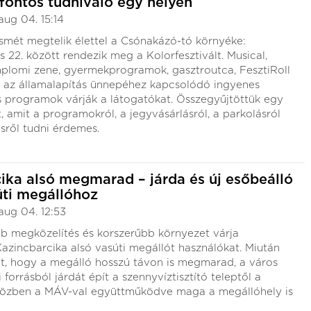
fontos tudnivaló egy helyen
aug 04. 15:14
smét megtelik élettel a Csónakázó-tó környéke:
s 22. között rendezik meg a Kolorfesztivált. Musical,
mplomi zene, gyermekprogramok, gasztroutca, FesztiRoll
s az államalapítás ünnepéhez kapcsolódó ingyenes
 programok várják a látogatókat. Összegyűjtöttük egy
, amit a programokról, a jegyvásárlásról, a parkolásról
sről tudni érdemes.
ika alsó megmarad – járda és új esőbeálló
úti megállóhoz
aug 04. 12:53
b megközelítés és korszerűbb környezet várja
zincbarcika alsó vasúti megállót használókat. Miután
lt, hogy a megálló hosszú távon is megmarad, a város
forrásból járdát épít a szennyvíztisztító teleptől a
közben a MÁV-val együttműködve maga a megállóhely is