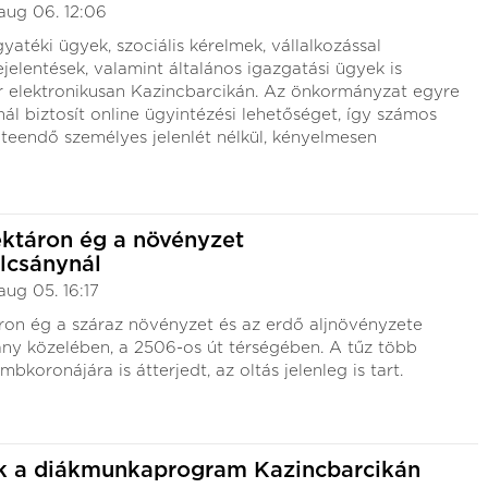
aug 06. 12:06
atéki ügyek, szociális kérelmek, vállalkozással
jelentések, valamint általános igazgatási ügyek is
r elektronikusan Kazincbarcikán. Az önkormányzat egyre
ál biztosít online ügyintézési lehetőséget, így számos
 teendő személyes jelenlét nélkül, kényelmesen
ektáron ég a növényzet
lcsánynál
aug 05. 16:17
ron ég a száraz növényzet és az erdő aljnövényzete
ny közelében, a 2506-os út térségében. A tűz több
mbkoronájára is átterjedt, az oltás jelenleg is tart.
ik a diákmunkaprogram Kazincbarcikán