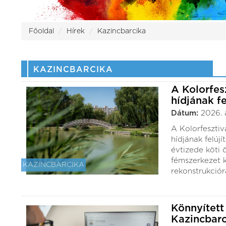
Főoldal
Hírek
Kazincbarcika
KAZINCBARCIKA
A Kolorfes
hídjának fe
Dátum:
2026. 
A Kolorfesztiv
hídjának felúj
évtizede köti 
fémszerkezet k
KAZINCBARCIKA
rekonstrukcióra
Könnyített
Kazincbarc