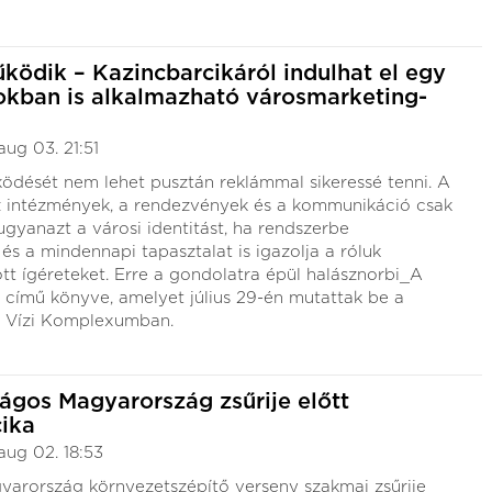
ködik – Kazincbarcikáról indulhat el egy
kban is alkalmazható városmarketing-
aug 03. 21:51
ödését nem lehet pusztán reklámmal sikeressé tenni. A
az intézmények, a rendezvények és a kommunikáció csak
 ugyanazt a városi identitást, ha rendszerbe
és a mindennapi tapasztalat is igazolja a róluk
t ígéreteket. Erre a gondolatra épül halásznorbi_A
 című könyve, amelyet július 29-én mutattak be a
i Vízi Komplexumban.
rágos Magyarország zsűrije előtt
ika
aug 02. 18:53
yarország környezetszépítő verseny szakmai zsűrije