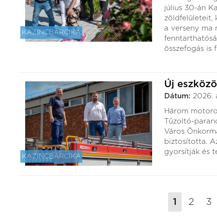
július 30-án K
zöldfelületeit,
a verseny ma m
KAZINCBARCIKA
fenntarthatósá
összefogás is 
Új eszközö
Dátum:
2026. 
Három motoros
Tűzoltó-paran
Város Önkormá
biztosította. 
gyorsítják és 
KAZINCBARCIKA
1
2
3