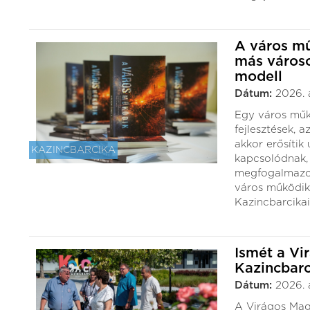
A város mű
más városo
modell
Dátum:
2026. 
Egy város műk
fejlesztések, 
akkor erősítik
KAZINCBARCIKA
kapcsolódnak, 
megfogalmazot
város működik
Kazincbarcika
Ismét a Vi
Kazincbarc
Dátum:
2026. 
A Virágos Mag