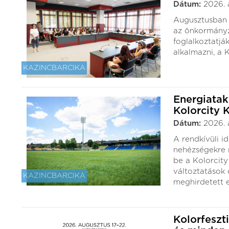
Dátum:
2026. 
Augusztusban 4
az önkormányz
foglalkoztatjá
alkalmazni, a 
KAZINCBARCIKA
Energiatak
Kolorcity 
Dátum:
2026. 
A rendkívüli id
nehézségekre 
be a Kolorcity
változtatások
KAZINCBARCIKA
meghirdetett e
Kolorfeszt