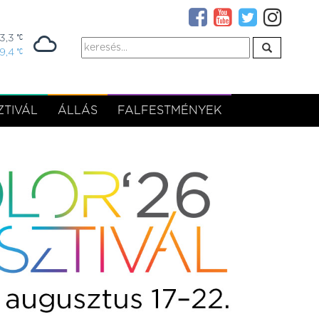
3,3
19,4
TIVÁL
ÁLLÁS
FALFESTMÉNYEK