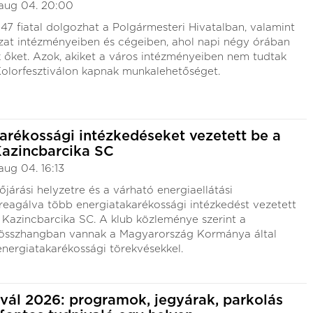
aug 04. 20:00
7 fiatal dolgozhat a Polgármesteri Hivatalban, valamint
at intézményeiben és cégeiben, ahol napi négy órában
k őket. Azok, akiket a város intézményeiben nem tudtak
Kolorfesztiválon kapnak munkalehetőséget.
arékossági intézkedéseket vezetett be a
Kazincbarcika SC
aug 04. 16:13
őjárási helyzetre és a várható energiaellátási
reagálva több energiatakarékossági intézkedést vezetett
 Kazincbarcika SC. A klub közleménye szerint a
 összhangban vannak a Magyarország Kormánya által
nergiatakarékossági törekvésekkel.
ivál 2026: programok, jegyárak, parkolás