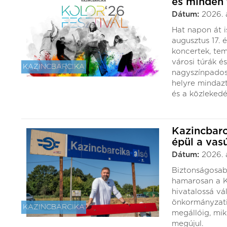
és minden 
Dátum:
2026. 
Hat napon át i
augusztus 17. é
koncertek, te
városi túrák é
KAZINCBARCIKA
nagyszínpados
helyre mindazt
és a közlekedé
Kazincbarc
épül a vas
Dátum:
2026. 
Biztonságosab
hamarosan a Ka
hivatalossá vá
önkormányzati 
KAZINCBARCIKA
megállóig, mi
megújul.