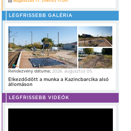
augusztus 17. (hétfő) 11:00
LEGFRISSEBB GALÉRIA
Rendezvény dátuma:
2026. augusztus 05.
Elkezdődött a munka a Kazincbarcika alsó
állomáson
LEGFRISSEBB VIDEÓK