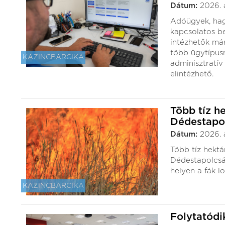
Dátum:
2026. 
Adóügyek, hagy
kapcsolatos be
intézhetők má
több ügytípusn
KAZINCBARCIKA
adminisztratív
elintézhető.
Több tíz h
Dédestapo
Dátum:
2026. 
Több tíz hektá
Dédestapolcsá
helyen a fák lo
KAZINCBARCIKA
Folytatód