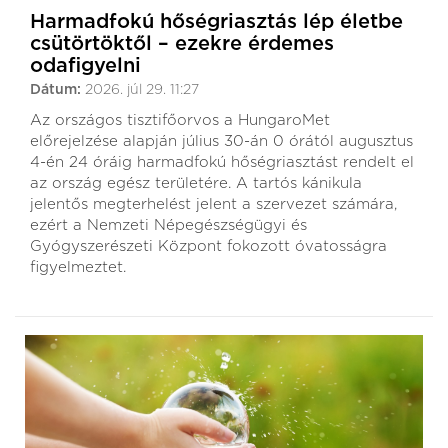
Harmadfokú hőségriasztás lép életbe
csütörtöktől – ezekre érdemes
odafigyelni
Dátum:
2026. júl 29. 11:27
Az országos tisztifőorvos a HungaroMet
előrejelzése alapján július 30-án 0 órától augusztus
4-én 24 óráig harmadfokú hőségriasztást rendelt el
az ország egész területére. A tartós kánikula
jelentős megterhelést jelent a szervezet számára,
ezért a Nemzeti Népegészségügyi és
Gyógyszerészeti Központ fokozott óvatosságra
figyelmeztet.