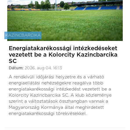
KAZINCBARCIKA
Energiatakarékossági intézkedéseket
vezetett be a Kolorcity Kazincbarcika
SC
Dátum:
2026. aug 04. 16:13
A rendkívüli időjárási helyzetre és a várható
energiaellátási nehézségekre reagálva több
energiatakarékossági intézkedést vezetett be a
Kolorcity Kazincbarcika SC. A klub közleménye
szerint a változtatások összhangban vannak a
Magyarország Kormánya által meghirdetett
energiatakarékossági törekvésekkel.