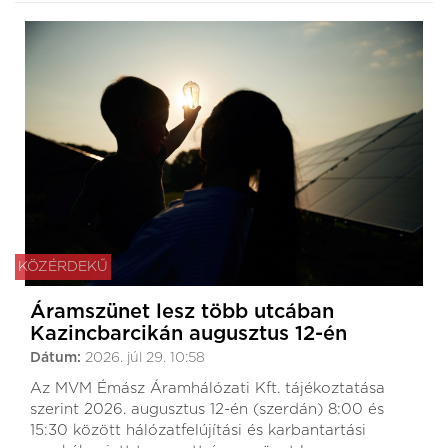
KÖZÉRDEKŰ
Áramszünet lesz több utcában
Kazincbarcikán augusztus 12-én
Dátum:
2026. júl 29. 10:58
Az MVM Émász Áramhálózati Kft. tájékoztatása
szerint 2026. augusztus 12-én (szerdán) 8:00 és
15:30 között hálózatfelújítási és karbantartási