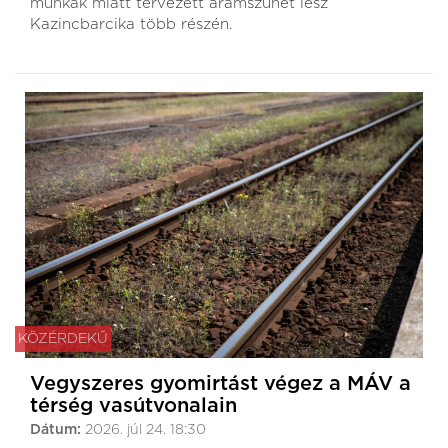
munkák miatt tervezett áramszünet lesz
Kazincbarcika több részén.
KÖZÉRDEKŰ
Vegyszeres gyomirtást végez a MÁV a
térség vasútvonalain
Dátum:
2026. júl 24. 18:30