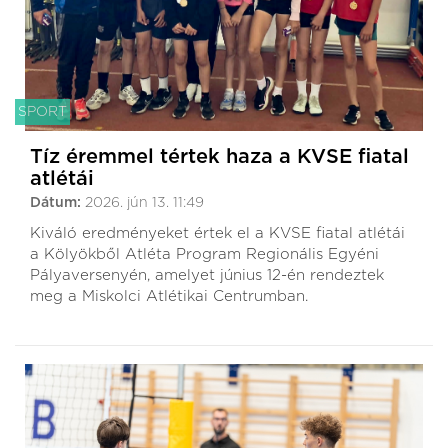
SPORT
Tíz éremmel tértek haza a KVSE fiatal
atlétái
Dátum:
2026. jún 13. 11:49
Kiváló eredményeket értek el a KVSE fiatal atlétái
a Kölyökből Atléta Program Regionális Egyéni
Pályaversenyén, amelyet június 12-én rendeztek
meg a Miskolci Atlétikai Centrumban.