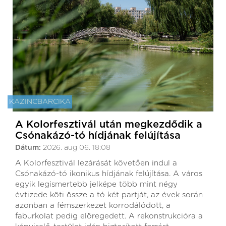
KAZINCBARCIKA
A Kolorfesztivál után megkezdődik a
Csónakázó-tó hídjának felújítása
Dátum:
2026. aug 06. 18:08
A Kolorfesztivál lezárását követően indul a
Csónakázó-tó ikonikus hídjának felújítása. A város
egyik legismertebb jelképe több mint négy
évtizede köti össze a tó két partját, az évek során
azonban a fémszerkezet korrodálódott, a
faburkolat pedig elöregedett. A rekonstrukcióra a