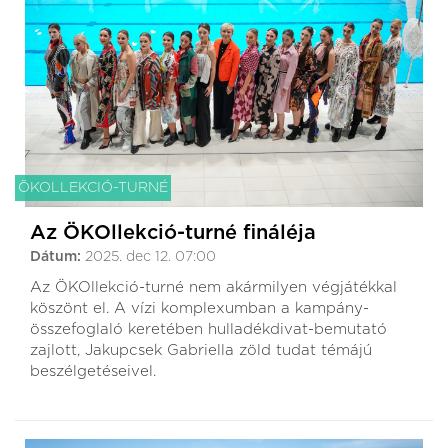
ÖKOLLEKCIÓ-TURNÉ
Az ÖKOllekció-turné fináléja
Dátum:
2025. dec 12. 07:00
Az ÖKOllekció-turné nem akármilyen végjátékkal
köszönt el. A vízi komplexumban a kampány-
összefoglaló keretében hulladékdivat-bemutató
zajlott, Jakupcsek Gabriella zöld tudat témájú
beszélgetéseivel.