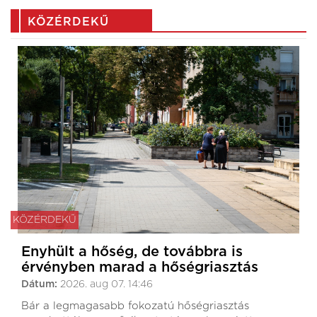
KÖZÉRDEKŰ
KÖZÉRDEKŰ
Enyhült a hőség, de továbbra is
érvényben marad a hőségriasztás
Dátum:
2026. aug 07. 14:46
Bár a legmagasabb fokozatú hőségriasztás