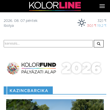
Togg
navi
2026. 08. 07 péntek
32,1
Ibolya
30,1
19,2
KAZINCBARCIKA