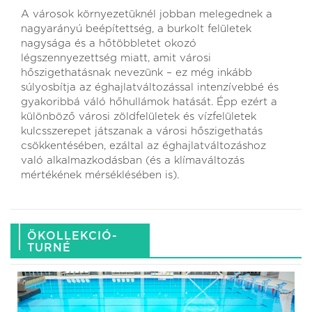
A városok környezetüknél jobban melegednek a
nagyarányú beépítettség, a burkolt felületek
nagysága és a hőtöbbletet okozó
légszennyezettség miatt, amit városi
hőszigethatásnak nevezünk – ez még inkább
súlyosbítja az éghajlatváltozással intenzívebbé és
gyakoribbá váló hőhullámok hatását. Épp ezért a
különböző városi zöldfelületek és vízfelületek
kulcsszerepet játszanak a városi hőszigethatás
csökkentésében, ezáltal az éghajlatváltozáshoz
való alkalmazkodásban (és a klímaváltozás
mértékének mérséklésében is).
ÖKOLLEKCIÓ-
TURNÉ