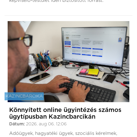
képviselő-testület idén biztosított forrást.
KAZINCBARCIKA
Könnyített online ügyintézés számos
ügytípusban Kazincbarcikán
Dátum:
2026. aug 06. 12:06
Adóügyek, hagyatéki ügyek, szociális kérelmek,