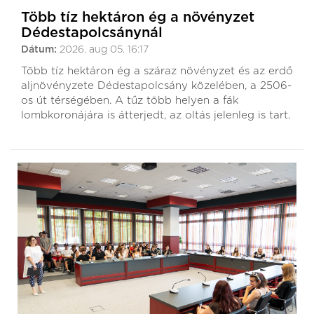
Több tíz hektáron ég a növényzet
Dédestapolcsánynál
Dátum:
2026. aug 05. 16:17
Több tíz hektáron ég a száraz növényzet és az erdő
aljnövényzete Dédestapolcsány közelében, a 2506-
os út térségében. A tűz több helyen a fák
lombkoronájára is átterjedt, az oltás jelenleg is tart.