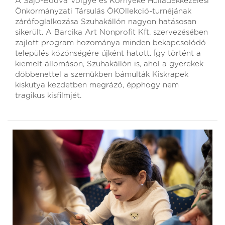
A Sajó-Bódva Völgye és Környéke Hulladékkezelési
Önkormányzati Társulás ÖKOllekció-turnéjának
zárófoglalkozása Szuhakállón nagyon hatásosan
sikerült. A Barcika Art Nonprofit Kft. szervezésében
zajlott program hozománya minden bekapcsolódó
település közönségére újként hatott. Így történt a
kiemelt állomáson, Szuhakállón is, ahol a gyerekek
döbbenettel a szemükben bámulták Kiskrapek
kiskutya kezdetben megrázó, épphogy nem
tragikus kisfilmjét.