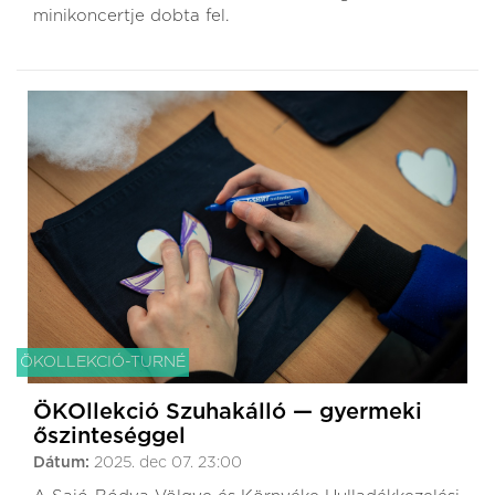
minikoncertje dobta fel.
ÖKOLLEKCIÓ-TURNÉ
ÖKOllekció Szuhakálló — gyermeki
őszinteséggel
Dátum:
2025. dec 07. 23:00