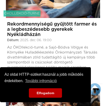
ÖKOLLEKCIÓ-TURNÉ
Rekordmennyiségű gyűjtött farmer és
a legbeszédesebb gyerekek
Nyékládházán
Dátum:
2025. dec 06. 19:00
Az ÖKOllekció-turné, a Sajó-Bódva Völgye és
Környéke Hulladékkezelési Önkormányzati Társulás
divattémában zöld tudattágító új kampánya több
szempontból is csúcsokat döntögető
gyermekközönséggel találta magát szemben
nyékládházi állomásán.
Az oldal HTTP-sütiket használ a jobb működés
érdekében.
További infromáció
Elfogadom