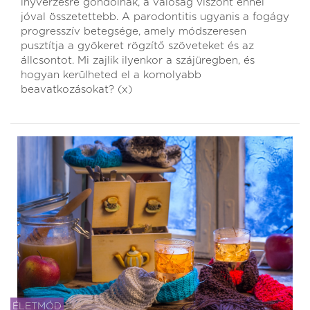
ínyvérzésre gondolnak, a valóság viszont ennél
jóval összetettebb. A parodontitis ugyanis a fogágy
progresszív betegsége, amely módszeresen
pusztítja a gyökeret rögzítő szöveteket és az
állcsontot. Mi zajlik ilyenkor a szájüregben, és
hogyan kerülheted el a komolyabb
beavatkozásokat? (x)
ÉLETMÓD