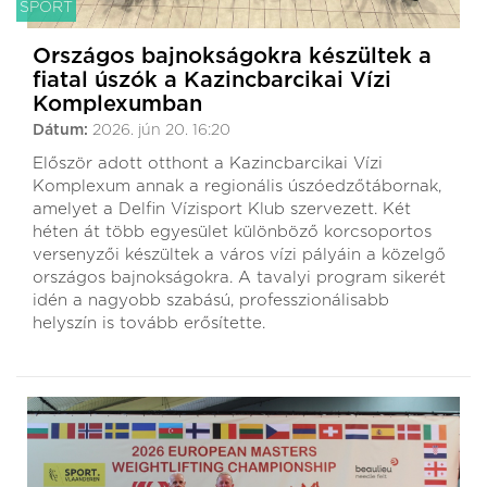
SPORT
Országos bajnokságokra készültek a
fiatal úszók a Kazincbarcikai Vízi
Komplexumban
Dátum:
2026. jún 20. 16:20
Először adott otthont a Kazincbarcikai Vízi
Komplexum annak a regionális úszóedzőtábornak,
amelyet a Delfin Vízisport Klub szervezett. Két
héten át több egyesület különböző korcsoportos
versenyzői készültek a város vízi pályáin a közelgő
országos bajnokságokra. A tavalyi program sikerét
idén a nagyobb szabású, professzionálisabb
helyszín is tovább erősítette.