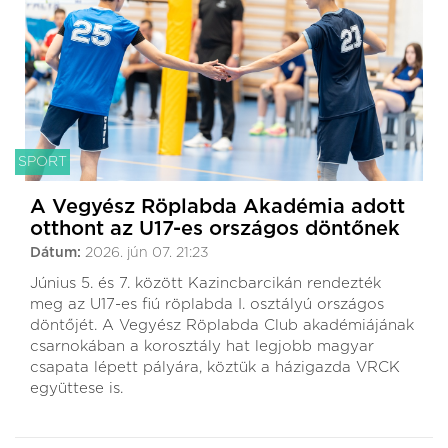
SPORT
A Vegyész Röplabda Akadémia adott
otthont az U17-es országos döntőnek
Dátum:
2026. jún 07. 21:23
Június 5. és 7. között Kazincbarcikán rendezték
meg az U17-es fiú röplabda I. osztályú országos
döntőjét. A Vegyész Röplabda Club akadémiájának
csarnokában a korosztály hat legjobb magyar
csapata lépett pályára, köztük a házigazda VRCK
együttese is.