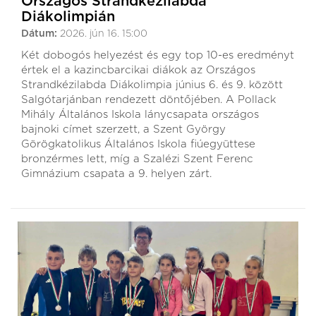
Országos Strandkézilabda
Diákolimpián
Dátum:
2026. jún 16. 15:00
Két dobogós helyezést és egy top 10-es eredményt
értek el a kazincbarcikai diákok az Országos
Strandkézilabda Diákolimpia június 6. és 9. között
Salgótarjánban rendezett döntőjében. A Pollack
Mihály Általános Iskola lánycsapata országos
bajnoki címet szerzett, a Szent György
Görögkatolikus Általános Iskola fiúegyüttese
bronzérmes lett, míg a Szalézi Szent Ferenc
Gimnázium csapata a 9. helyen zárt.