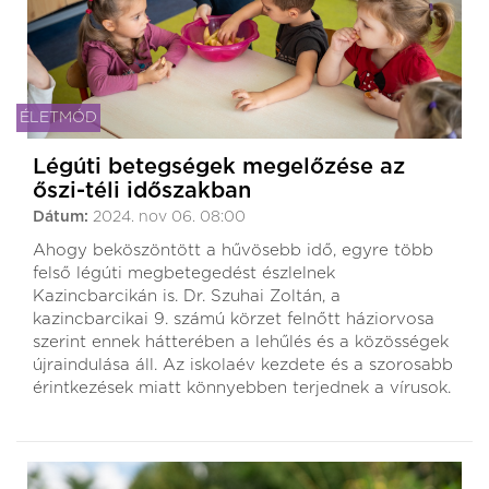
ÉLETMÓD
Légúti betegségek megelőzése az
őszi-téli időszakban
Dátum:
2024. nov 06. 08:00
Ahogy beköszöntött a hűvösebb idő, egyre több
felső légúti megbetegedést észlelnek
Kazincbarcikán is. Dr. Szuhai Zoltán, a
kazincbarcikai 9. számú körzet felnőtt háziorvosa
szerint ennek hátterében a lehűlés és a közösségek
újraindulása áll. Az iskolaév kezdete és a szorosabb
érintkezések miatt könnyebben terjednek a vírusok.