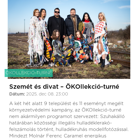
ÖKOLLEKCIÓ-TURNÉ
Szemét és divat – ÖKOllekció-turné
Dátum:
2025. dec 08. 23:00
A két hét alatt 9 települést és 11 eseményt megélt
környezetvédelmi kampány, az ÖKOllekció-turné
nem akármilyen programot szervezett: Szuhakálló
határában közösségi illegális hulladéklerakó-
felszámolás történt, hulladékruhás modellfotózással.
Mindezt Molnár Ferenc Caramel energikus