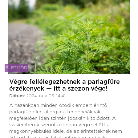
ÉLETMÓD
Végre fellélegezhetnek a parlagfűre
érzékenyek — itt a szezon vége!
Dátum:
2024. nov 05. 14:41
A hazánkban minden ötödik embert érintő
parlagfűpollen-allergia a tendenciáknak
megfelelően idén szintén jócskán kitolódott. A
szakemberek szerint azonban végre eljött a
megkönnyebbülés ideje, de az érintetteknek nem
árt tudatosnak és felkészültnek maradniuk.