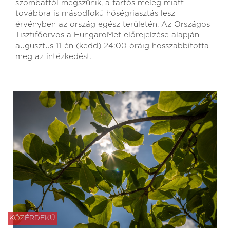
szombattól megszűnik, a tartós meleg miatt
továbbra is másodfokú hőségriasztás lesz
érvényben az ország egész területén. Az Országos
Tisztifőorvos a HungaroMet előrejelzése alapján
augusztus 11-én (kedd) 24:00 óráig hosszabbította
meg az intézkedést.
KÖZÉRDEKŰ