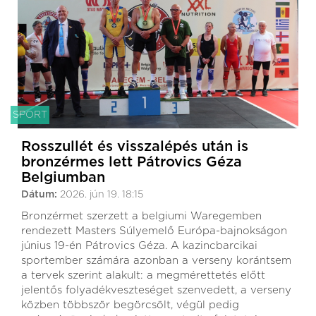
SPORT
Rosszullét és visszalépés után is
bronzérmes lett Pátrovics Géza
Belgiumban
Dátum:
2026. jún 19. 18:15
Bronzérmet szerzett a belgiumi Waregemben
rendezett Masters Súlyemelő Európa-bajnokságon
június 19-én Pátrovics Géza. A kazincbarcikai
sportember számára azonban a verseny korántsem
a tervek szerint alakult: a megmérettetés előtt
jelentős folyadékveszteséget szenvedett, a verseny
közben többször begörcsölt, végül pedig