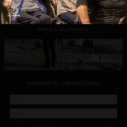
KÉREK MÉG!
KÉPEK A GALÉRIÁBÓL
IRATKOZZ FEL HÍRLEVELÜNKRE
Elfogadom az
adatvédelmi feltételeket
és