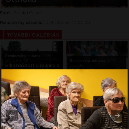
Fotós:
Pálinkó Gábor
Rendezvény dátuma:
2024. október 17. 00:00
TOVÁBBI GALÉRIÁK
Rendezvény dátuma:
2026.
augusztus 05.
Rendezvény dátuma:
2026.
Elkezdődött a munka a
július 30.
Kazincbarcika alsó
Virágos Magyarország
állomáson
zsűri Kazincbarcikán
Rendezvény dátuma:
2026.
július 29.
A város működik
könyvbemutató - Vízi
Komplexum