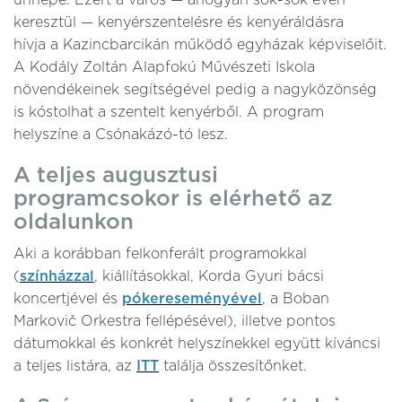
ünnepe. Ezért a város — ahogyan sok-sok éven
keresztül — kenyérszentelésre és kenyéráldásra
hívja a Kazincbarcikán működő egyházak képviselőit.
A Kodály Zoltán Alapfokú Művészeti Iskola
növendékeinek segítségével pedig a nagyközönség
is kóstolhat a szentelt kenyérből. A program
helyszíne a Csónakázó-tó lesz.
A teljes augusztusi
programcsokor is elérhető az
oldalunkon
Aki a korábban felkonferált programokkal
(
színházzal
, kiállításokkal, Korda Gyuri bácsi
koncertjével és
pókereseményével
, a Boban
Markovič Orkestra fellépésével), illetve pontos
dátumokkal és konkrét helyszínekkel együtt kíváncsi
a teljes listára, az
ITT
találja összesítőnket.