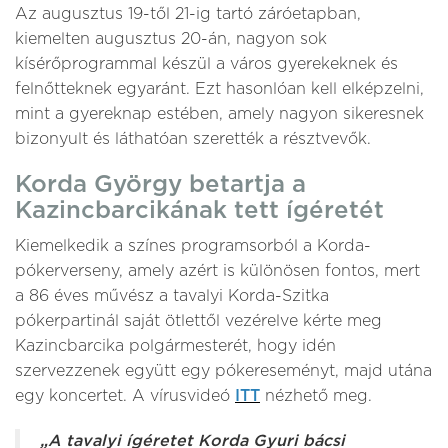
Az augusztus 19-től 21-ig tartó záróetapban,
kiemelten augusztus 20-án, nagyon sok
kísérőprogrammal készül a város gyerekeknek és
felnőtteknek egyaránt. Ezt hasonlóan kell elképzelni,
mint a gyereknap estében, amely nagyon sikeresnek
bizonyult és láthatóan szerették a résztvevők.
Korda György betartja a
Kazincbarcikának tett ígéretét
Kiemelkedik a színes programsorból a Korda-
pókerverseny, amely azért is különösen fontos, mert
a 86 éves művész a tavalyi Korda-Szitka
pókerpartinál saját ötlettől vezérelve kérte meg
Kazincbarcika polgármesterét, hogy idén
szervezzenek együtt egy pókereseményt, majd utána
egy koncertet. A vírusvideó
ITT
nézhető meg.
„A tavalyi ígéretet Korda Gyuri bácsi