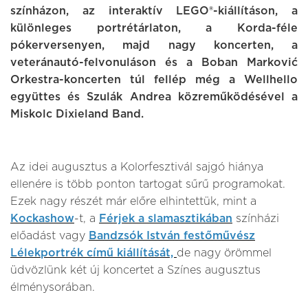
színházon, az interaktív LEGO®-kiállításon, a
különleges portrétárlaton, a Korda-féle
pókerversenyen, majd nagy koncerten, a
veteránautó-felvonuláson és a Boban Marković
Orkestra-koncerten túl fellép még a Wellhello
együttes és Szulák Andrea közreműködésével a
Miskolc Dixieland Band.
Az idei augusztus a Kolorfesztivál sajgó hiánya
ellenére is több ponton tartogat sűrű programokat.
Ezek nagy részét már előre elhintettük, mint a
Kockashow
-t, a
Férjek a slamasztikában
színházi
előadást vagy
Bandzsók István festőművész
Lélekportrék című kiállítását,
de nagy örömmel
üdvözlünk két új koncertet a Színes augusztus
élménysorában.