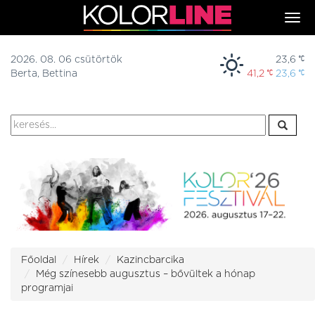
Togg
navi
2026. 08. 06 csütörtök
23,6
Berta, Bettina
41,2
23,6
Főoldal
Hírek
Kazincbarcika
Még színesebb augusztus – bővültek a hónap
programjai