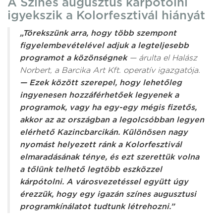
A Színes augusztus kárpótolni
igyekszik a Kolorfesztivál hiányát
„Törekszünk arra, hogy több szempont
figyelembevételével adjuk a legteljesebb
programot a közönségnek
— árulta el Halász
Norbert, a Barcika Art Kft. operatív igazgatója.
— Ezek között szerepel, hogy lehetőleg
ingyenesen hozzáférhetőek legyenek a
programok, vagy ha egy-egy mégis fizetős,
akkor az az országban a legolcsóbban legyen
elérhető Kazincbarcikán. Különösen nagy
nyomást helyezett ránk a Kolorfesztivál
elmaradásának ténye, és ezt szerettük volna
a tőlünk telhető legtöbb eszközzel
kárpótolni. A városvezetéssel együtt úgy
érezzük, hogy egy igazán színes augusztusi
programkínálatot tudtunk létrehozni.”