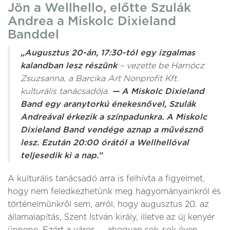
Jön a Wellhello, előtte Szulák
Andrea a Miskolc Dixieland
Banddel
„Augusztus 20-án, 17:30-tól egy izgalmas
kalandban lesz részünk
– vezette be Harnócz
Zsuzsanna, a Barcika Art Nonprofit Kft.
kulturális tanácsadója.
— A Miskolc Dixieland
Band egy aranytorkú énekesnővel, Szulák
Andreával érkezik a színpadunkra. A Miskolc
Dixieland Band vendége aznap a művésznő
lesz. Ezután 20:00 órától a Wellhellóval
teljesedik ki a nap.”
A kulturális tanácsadó arra is felhívta a figyelmet,
hogy nem feledkezhetünk meg hagyományainkról és
történelmünkről sem, arról, hogy augusztus 20. az
államalapítás, Szent István király, illetve az új kenyér