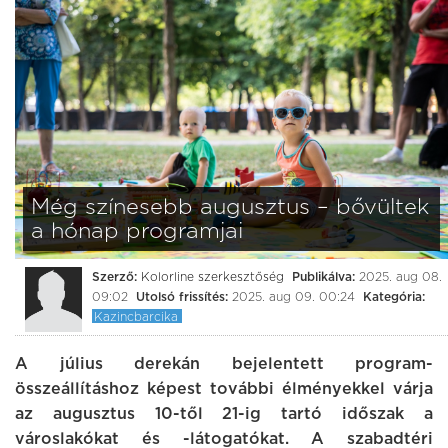
Még színesebb augusztus – bővültek
a hónap programjai
Szerző:
Kolorline szerkesztőség
Publikálva:
2025. aug 08.
09:02
Utolsó frissítés:
2025. aug 09. 00:24
Kategória:
Kazincbarcika
A július derekán bejelentett program-
összeállításhoz képest további élményekkel várja
az augusztus 10-től 21-ig tartó időszak a
városlakókat és -látogatókat. A szabadtéri