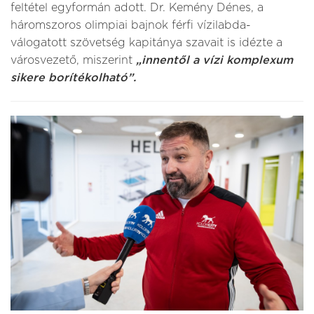
feltétel egyformán adott. Dr. Kemény Dénes, a
háromszoros olimpiai bajnok férfi vízilabda-
válogatott szövetség kapitánya szavait is idézte a
városvezető, miszerint
„innentől a vízi komplexum
sikere borítékolható”.