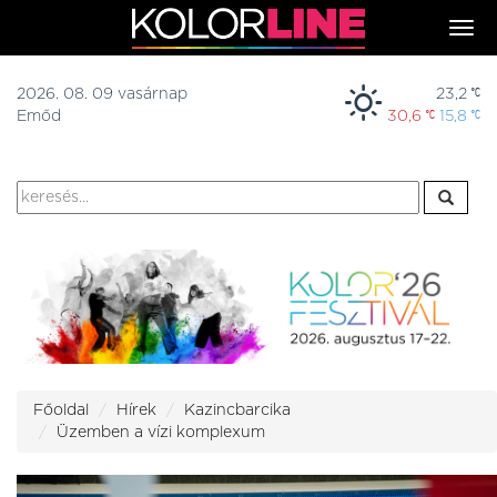
Togg
navi
2026. 08. 09 vasárnap
23,2
Emőd
30,6
15,8
Főoldal
Hírek
Kazincbarcika
Üzemben a vízi komplexum