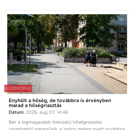
KÖZÉRDEKŰ
Enyhült a hőség, de továbbra is érvényben
marad a hőségriasztás
Dátum:
2026. aug 07. 14:46
Bár a legmagasabb fokozatú hőségriasztás
szombattól megszűnik, a tartós meleg miatt továbbra