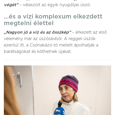
végét”
– válaszolt az egyik nyugdíjas úszó.
…és a vízi komplexum elkezdett
megtelni élettel
„Nagyon jó a víz és az összkép”
– érkezett az első
vélemény már az úszósávból. A reggeli úszók
ezentúl itt, a Csónakázó-tó mellett ápolhatják a
barátságokat és köthetnek újakat.