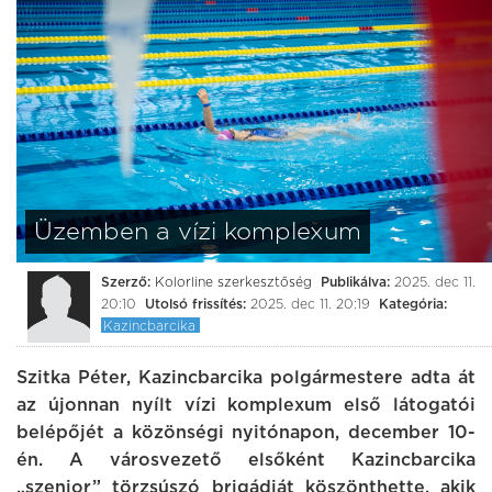
Üzemben a vízi komplexum
Szerző:
Kolorline szerkesztőség
Publikálva:
2025. dec 11.
20:10
Utolsó frissítés:
2025. dec 11. 20:19
Kategória:
Kazincbarcika
Szitka Péter, Kazincbarcika polgármestere adta át
az újonnan nyílt vízi komplexum első látogatói
belépőjét a közönségi nyitónapon, december 10-
én. A városvezető elsőként Kazincbarcika
„szenior” törzsúszó brigádját köszönthette, akik