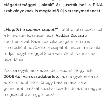
elégedettséggel „lakták” és „úszták be” a FINA-
szabványoknak is megfelelő új versenymedencét.
„Megjött a szenior csapat!”
– ütötte fel érkezésüket
a 8. éve rendszeresen úszó
Vadász Zsuzsa
a
sporttársaival. Kazincbarcika polgármestere is
ismerősként üdvözölte a csapatot, hiszen mindenki
tudja, hogyha reggel 8 óra van, ők ott vannak az
uszodában.
Zsuzsa egyik társa azzal dicsekedett, hogy neki
2006-tól van uszodabérlete,
azóta gyakorolja ezt
az életmódot. Először egy barátja tanácsára,
gerincproblémákat kezelve kezdte, de azóta nagyon
megszerette a reggeli úszást.