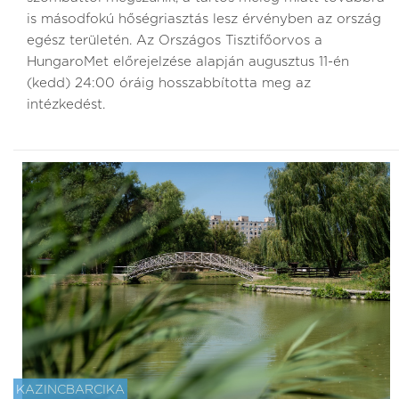
is másodfokú hőségriasztás lesz érvényben az ország
egész területén. Az Országos Tisztifőorvos a
HungaroMet előrejelzése alapján augusztus 11-én
(kedd) 24:00 óráig hosszabbította meg az
intézkedést.
KAZINCBARCIKA