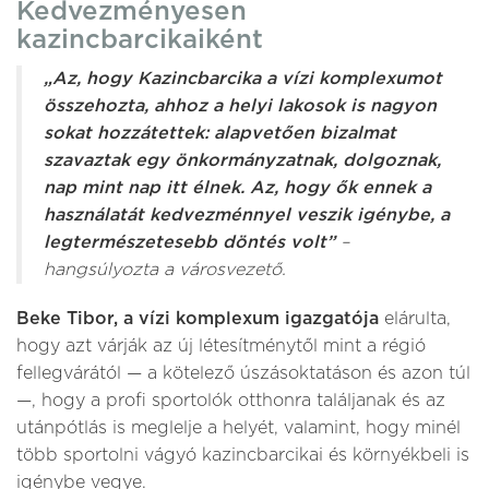
Kedvezményesen
kazincbarcikaiként
„Az, hogy Kazincbarcika a vízi komplexumot
összehozta, ahhoz a helyi lakosok is nagyon
sokat hozzátettek: alapvetően bizalmat
szavaztak egy önkormányzatnak, dolgoznak,
nap mint nap itt élnek. Az, hogy ők ennek a
használatát kedvezménnyel veszik igénybe, a
legtermészetesebb döntés volt”
–
hangsúlyozta a városvezető.
Beke Tibor, a vízi komplexum igazgatója
elárulta,
hogy azt várják az új létesítménytől mint a régió
fellegvárától — a kötelező úszásoktatáson és azon túl
—, hogy a profi sportolók otthonra találjanak és az
utánpótlás is meglelje a helyét, valamint, hogy minél
több sportolni vágyó kazincbarcikai és környékbeli is
igénybe vegye.