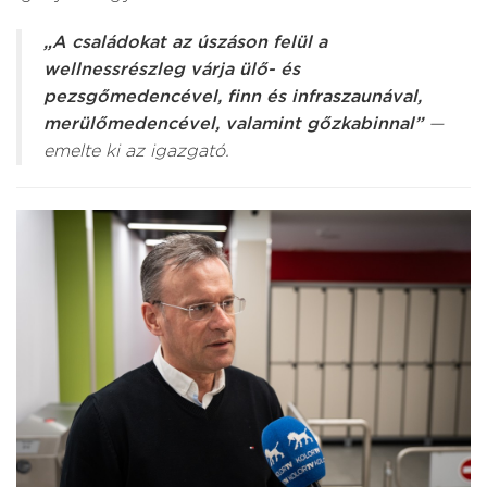
„A családokat az úszáson felül a
wellnessrészleg várja ülő- és
pezsgőmedencével, finn és infraszaunával,
merülőmedencével, valamint gőzkabinnal”
—
emelte ki az igazgató.