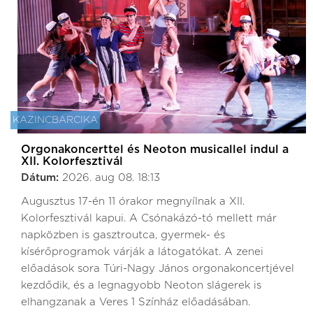
KAZINCBARCIKA
Orgonakoncerttel és Neoton musicallel indul a
XII. Kolorfesztivál
Dátum:
2026. aug 08. 18:13
Augusztus 17-én 11 órakor megnyílnak a XII.
Kolorfesztivál kapui. A Csónakázó-tó mellett már
napközben is gasztroutca, gyermek- és
kísérőprogramok várják a látogatókat. A zenei
előadások sora Túri-Nagy János orgonakoncertjével
kezdődik, és a legnagyobb Neoton slágerek is
elhangzanak a Veres 1 Színház előadásában.