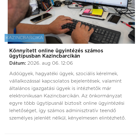
KAZINCBARCIKA
Könnyített online ügyintézés számos
ügytípusban Kazincbarcikán
Dátum:
2026. aug 06. 12:06
Adóügyek, hagyatéki ügyek, szociális kérelmek,
vállalkozással kapcsolatos bejelentések, valamint
általános igazgatási ügyek is intézhetők már
elektronikusan Kazincbarcikán. Az önkormányzat
egyre több ügytípusnál biztosít online ügyintézési
lehetőséget, így számos adminisztratív teendő
személyes jelenlét nélkül, kényelmesen elintézhető.