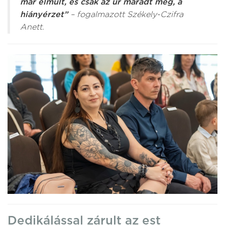
már elmúlt, és csak az űr maradt meg, a
hiányérzet”
– fogalmazott Székely-Czifra
Anett.
Dedikálással zárult az est