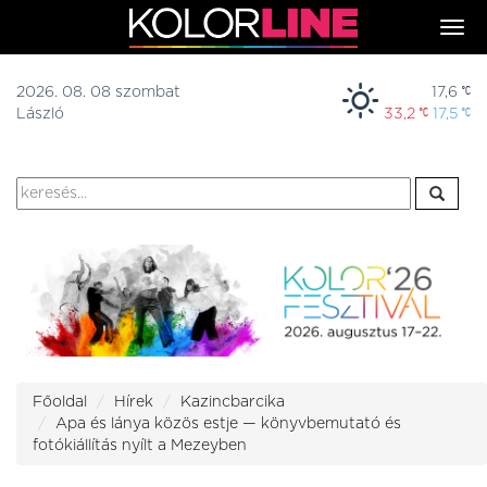
Togg
navi
2026. 08. 08 szombat
17,6
László
33,2
17,5
Főoldal
Hírek
Kazincbarcika
Apa és lánya közös estje — könyvbemutató és
fotókiállítás nyílt a Mezeyben