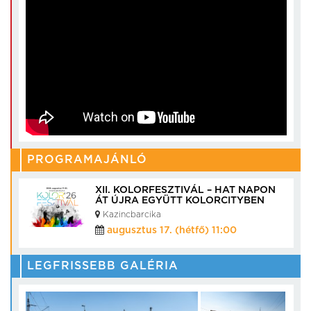
PROGRAMAJÁNLÓ
XII. KOLORFESZTIVÁL – HAT NAPON
ÁT ÚJRA EGYÜTT KOLORCITYBEN
Kazincbarcika
augusztus 17. (hétfő) 11:00
LEGFRISSEBB GALÉRIA