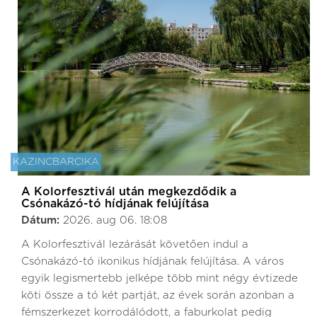
KAZINCBARCIKA
A Kolorfesztivál után megkezdődik a
Csónakázó-tó hídjának felújítása
Dátum:
2026. aug 06. 18:08
A Kolorfesztivál lezárását követően indul a
Csónakázó-tó ikonikus hídjának felújítása. A város
egyik legismertebb jelképe több mint négy évtizede
köti össze a tó két partját, az évek során azonban a
fémszerkezet korrodálódott, a faburkolat pedig