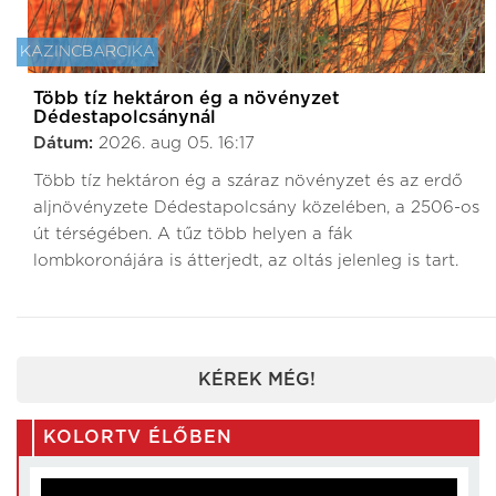
KAZINCBARCIKA
Több tíz hektáron ég a növényzet
Dédestapolcsánynál
Dátum:
2026. aug 05. 16:17
Több tíz hektáron ég a száraz növényzet és az erdő
aljnövényzete Dédestapolcsány közelében, a 2506-os
út térségében. A tűz több helyen a fák
lombkoronájára is átterjedt, az oltás jelenleg is tart.
KÉREK MÉG!
KOLORTV ÉLŐBEN