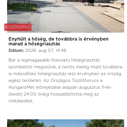
KÖZÉRDEKŰ
Enyhült a hőség, de továbbra is érvényben
marad a hőségriasztás
Dátum:
2026. aug 07. 14:46
Bár a legmagasabb fokozatú hőségriasztás
szombattól megszűnik, a tartós meleg miatt továbbra
is másodfokú hőségriasztás lesz érvényben az ország
egész területén. Az Országos Tisztifőorvos a
HungaroMet előrejelzése alapján augusztus 11-én
(kedd) 24:00 óráig hosszabbította meg az
intézkedést.