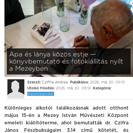
Apa és lánya közös estje —
könyvbemutató és fotókiállítás nyílt
a Mezeyben
Szerző:
Cziffra Andrea
Publikálva:
2026. máj 20. 09:51
Utolsó frissítés:
2026. máj 20. 09:51
Kategória:
Kazincbarcika
Különleges alkotói találkozásnak adott otthont
május 15-én a Mezey István Művészeti Központ
emeleti kiállítóterme, ahol bemutatták dr. Czifra
János Fészbukságaim 3.14 című kötetét, és