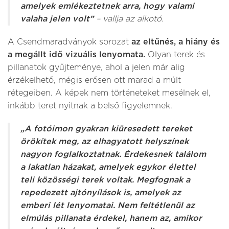
amelyek emlékeztetnek arra, hogy valami
valaha jelen volt”
– vallja az alkotó.
A Csendmaradványok sorozat
az eltűnés, a hiány és
a megállt idő vizuális lenyomata.
Olyan terek és
pillanatok gyűjteménye, ahol a jelen már alig
érzékelhető, mégis erősen ott marad a múlt
rétegeiben. A képek nem történeteket mesélnek el,
inkább teret nyitnak a belső figyelemnek.
„A fotóimon gyakran kiüresedett tereket
örökítek meg, az elhagyatott helyszínek
nagyon foglalkoztatnak. Érdekesnek találom
a lakatlan házakat, amelyek egykor élettel
teli közösségi terek voltak. Megfognak a
repedezett ajtónyílások is, amelyek az
emberi lét lenyomatai. Nem feltétlenül az
elmúlás pillanata érdekel, hanem az, amikor