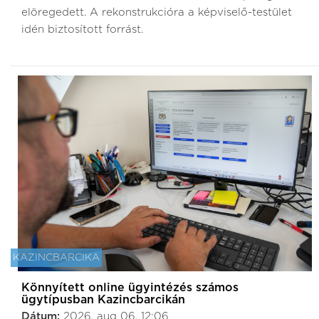
elöregedett. A rekonstrukcióra a képviselő-testület
idén biztosított forrást.
KAZINCBARCIKA
Könnyített online ügyintézés számos
ügytípusban Kazincbarcikán
Dátum:
2026. aug 06. 12:06