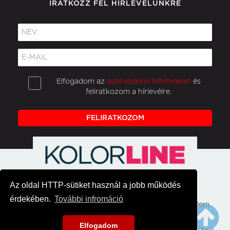
IRATKOZZ FEL HÍRLEVELÜNKRE
Elfogadom az
adatvédelmi feltételeket
és
feliratkozom a hírlevélre.
FELIRATKOZOM
Az oldal HTTP-sütiket használ a jobb működés
érdekében.
További infromáció
Főoldal
Hirek
Médiaajánlat
Adatvédelem
Impresszum
Kapcsolat
Elfogadom