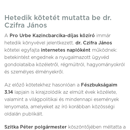
Hetedik kötetét mutatta be dr.
Czifra János
A
Pro Urbe Kazincbarcika-díjas közíró
immár
hetedik könyvével jelentkezett.
dr. Czifra János
kötetei egyfajta
internetes naplóként
működnek:
betekintést engednek a nyugalmazott ügyvéd
gondolataiba közéletről, régmúltról, hagyományokról
és személyes élményekről.
Az előző kötetekhez hasonlóan a
Fészbukságaim
3.14
lapjain is kirajzolódik az elmúlt évek közélete,
valamint a világpolitikai és mindennapi események
lenyomata, amelyeket az író korábban közösségi
oldalán publikált.
Szitka Péter polgármester
köszöntőjében méltatta a