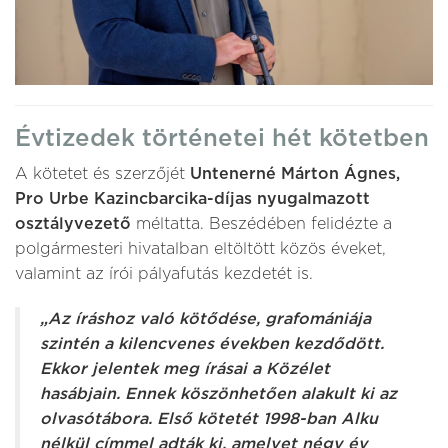
Évtizedek történetei hét kötetben
A kötetet és szerzőjét
Untenerné Márton Ágnes,
Pro Urbe Kazincbarcika-díjas nyugalmazott
osztályvezető
méltatta. Beszédében felidézte a
polgármesteri hivatalban eltöltött közös éveket,
valamint az írói pályafutás kezdetét is.
„Az íráshoz való kötődése, grafomániája
szintén a kilencvenes években kezdődött.
Ekkor jelentek meg írásai a Közélet
hasábjain. Ennek köszönhetően alakult ki az
olvasótábora. Első kötetét 1998-ban Alku
nélkül címmel adták ki, amelyet négy év