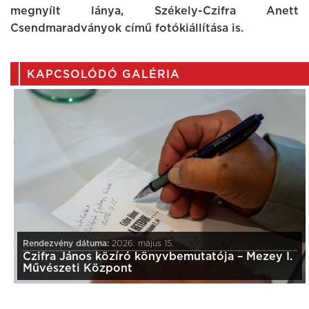
megnyílt lánya, Székely-Czifra Anett
Csendmaradványok című fotókiállítása is.
KAPCSOLÓDÓ GALÉRIA
Rendezvény dátuma:
2026. május 15.
Czifra János közíró könyvbemutatója – Mezey I.
Művészeti Központ