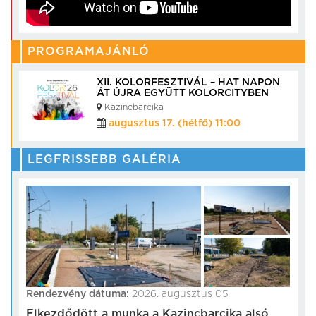
PROGRAMAJÁNLÓ
XII. KOLORFESZTIVÁL – HAT NAPON
ÁT ÚJRA EGYÜTT KOLORCITYBEN
Kazincbarcika
augusztus 17. (hétfő) 11:00
LEGFRISSEBB GALÉRIA
Rendezvény dátuma:
2026. augusztus 05.
Elkezdődött a munka a Kazincbarcika alsó