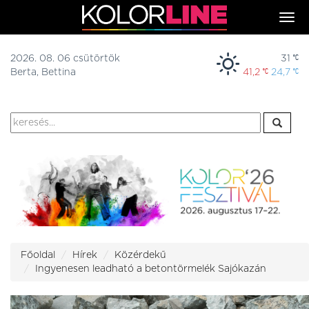
Togg
navi
2026. 08. 06 csütörtök
31
Berta, Bettina
41,2
24,7
Főoldal
Hírek
Közérdekű
Ingyenesen leadható a betontörmelék Sajókazán