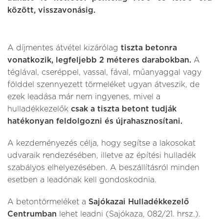
között, visszavonásig.
A díjmentes átvétel kizárólag
tiszta betonra
vonatkozik, legfeljebb 2 méteres darabokban.
A
téglával, cseréppel, vassal, fával, műanyaggal vagy
földdel szennyezett törmeléket ugyan átveszik, de
ezek leadása már nem ingyenes, mivel a
hulladékkezelők
csak a tiszta betont tudják
hatékonyan feldolgozni és újrahasznosítani.
A kezdeményezés célja, hogy segítse a lakosokat
udvaraik rendezésében, illetve az építési hulladék
szabályos elhelyezésében. A beszállításról minden
esetben a leadónak kell gondoskodnia.
A betontörmeléket a
Sajókazai Hulladékkezelő
Centrumban
lehet leadni (Sajókaza, 082/21. hrsz.).