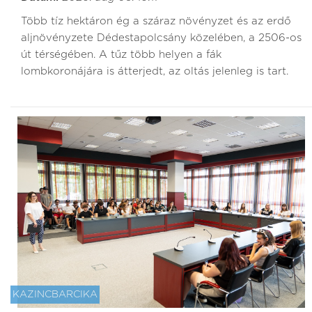
Több tíz hektáron ég a száraz növényzet és az erdő
aljnövényzete Dédestapolcsány közelében, a 2506-os
út térségében. A tűz több helyen a fák
lombkoronájára is átterjedt, az oltás jelenleg is tart.
KAZINCBARCIKA