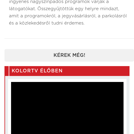
ingyenes nagyszínpados programok várják a
látogatókat. Összegyűjtöttük egy helyre mindazt,
amit a programokról, a jegyvásárlásról, a parkolásról
és a közlekedésről tudni érdemes.
KÉREK MÉG!
KOLORTV ÉLŐBEN