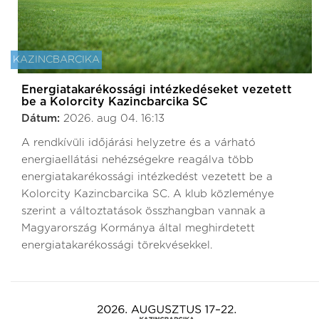
KAZINCBARCIKA
Energiatakarékossági intézkedéseket vezetett
be a Kolorcity Kazincbarcika SC
Dátum:
2026. aug 04. 16:13
A rendkívüli időjárási helyzetre és a várható
energiaellátási nehézségekre reagálva több
energiatakarékossági intézkedést vezetett be a
Kolorcity Kazincbarcika SC. A klub közleménye
szerint a változtatások összhangban vannak a
Magyarország Kormánya által meghirdetett
energiatakarékossági törekvésekkel.