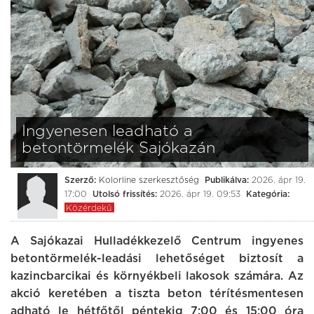
Ingyenesen leadható a
betontörmelék Sajókazán
Szerző:
Kolorline szerkesztőség
Publikálva:
2026. ápr 19.
17:00
Utolsó frissítés:
2026. ápr 19. 09:53
Kategória:
Közérdekű
A Sajókazai Hulladékkezelő Centrum ingyenes
betontörmelék-leadási lehetőséget biztosít a
kazincbarcikai és környékbeli lakosok számára. Az
akció keretében a tiszta beton térítésmentesen
adható le hétfőtől péntekig 7:00 és 15:00 óra