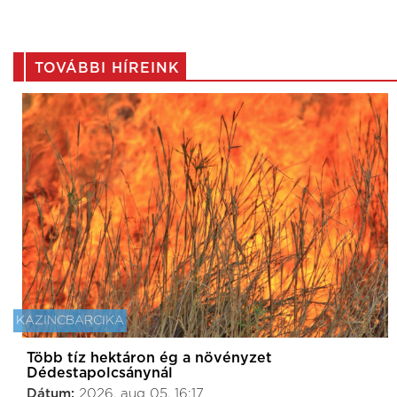
TOVÁBBI HÍREINK
KAZINCBARCIKA
Több tíz hektáron ég a növényzet
Dédestapolcsánynál
Dátum:
2026. aug 05. 16:17