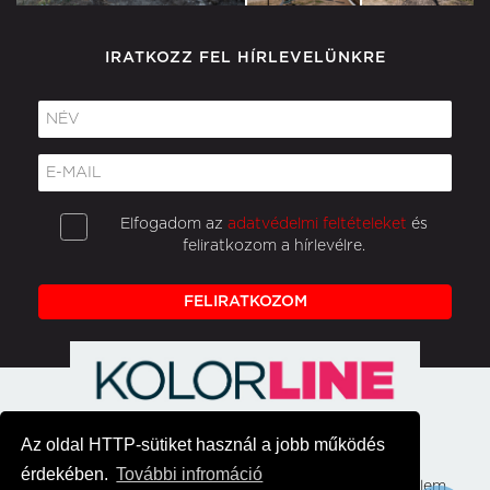
IRATKOZZ FEL HÍRLEVELÜNKRE
Elfogadom az
adatvédelmi feltételeket
és
feliratkozom a hírlevélre.
FELIRATKOZOM
Az oldal HTTP-sütiket használ a jobb működés
érdekében.
További infromáció
Főoldal
Hirek
Médiaajánlat
Adatvédelem