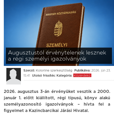
Augusztustól érvénytelenek lesznek
a régi személyi igazolványok
Szerző:
Kolorline szerkesztőség
Publikálva:
2026. jún 23.
15:41
Utolsó frissítés:
Kategória:
Közérdekű
2026. augusztus 3-án érvényüket vesztik a 2000.
január 1. előtt kiállított, régi típusú, könyv alakú
személyazonosító igazolványok – hívta fel a
figyelmet a Kazincbarcikai Járási Hivatal.