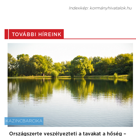
Indexkép: kormányhivatalok.hu
TOVÁBBI HÍREINK
KAZINCBARCIKA
Országszerte veszélyezteti a tavakat a hőség –