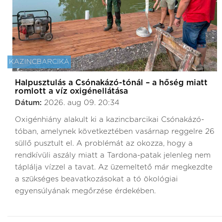
KAZINCBARCIKA
Halpusztulás a Csónakázó-tónál – a hőség miatt
romlott a víz oxigénellátása
Dátum:
2026. aug 09. 20:34
Oxigénhiány alakult ki a kazincbarcikai Csónakázó-
tóban, amelynek következtében vasárnap reggelre 26
süllő pusztult el. A problémát az okozza, hogy a
rendkívüli aszály miatt a Tardona-patak jelenleg nem
táplálja vízzel a tavat. Az üzemeltető már megkezdte
a szükséges beavatkozásokat a tó ökológiai
egyensúlyának megőrzése érdekében.