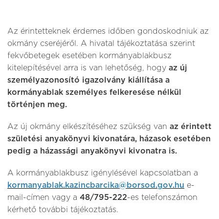
Az érintetteknek érdemes időben gondoskodniuk az
okmány cseréjéről. A hivatal tájékoztatása szerint
fekvőbetegek esetében kormányablakbusz
kitelepítésével arra is van lehetőség, hogy
az új
személyazonosító igazolvány kiállítása a
kormányablak személyes felkeresése nélkül
történjen meg.
Az új okmány elkészítéséhez szükség van
az érintett
születési anyakönyvi kivonatára, házasok esetében
pedig a házassági anyakönyvi kivonatra is.
A kormányablakbusz igénylésével kapcsolatban a
kormanyablak.kazincbarcika@borsod.gov.hu
e-
mail-címen vagy a
48/795-222
-es telefonszámon
kérhető további tájékoztatás.