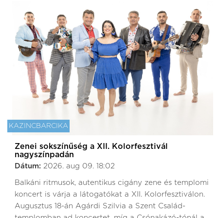
KAZINCBARCIKA
Zenei sokszínűség a XII. Kolorfesztivál
nagyszínpadán
Dátum:
2026. aug 09. 18:02
Balkáni ritmusok, autentikus cigány zene és templomi
koncert is várja a látogatókat a XII. Kolorfesztiválon.
Augusztus 18-án Agárdi Szilvia a Szent Család-
templomban ad koncertet, míg a Csónakázó-tónál a