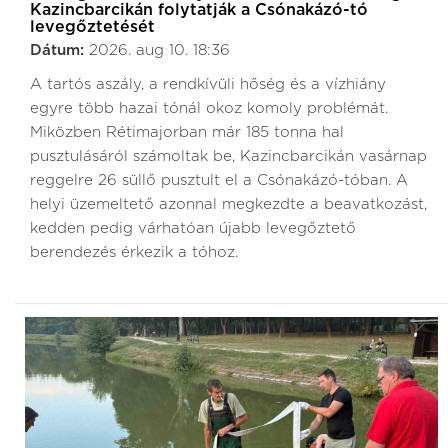
Kazincbarcikán folytatják a Csónakázó-tó
levegőztetését
Dátum:
2026. aug 10. 18:36
A tartós aszály, a rendkívüli hőség és a vízhiány
egyre több hazai tónál okoz komoly problémát.
Miközben Rétimajorban már 185 tonna hal
pusztulásáról számoltak be, Kazincbarcikán vasárnap
reggelre 26 süllő pusztult el a Csónakázó-tóban. A
helyi üzemeltető azonnal megkezdte a beavatkozást,
kedden pedig várhatóan újabb levegőztető
berendezés érkezik a tóhoz.