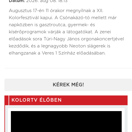
Dátum:
2026. aug 08. 18:13
Augusztus 17-én 11 órakor megnyílnak a XII.
Kolorfesztivál kapui. A Csónakázó-tó mellett már
napközben is gasztroutca, gyermek- és
kísérőprogramok várják a látogatókat. A zenei
előadások sora Túri-Nagy János orgonakoncertjével
kezdődik, és a legnagyobb Neoton slágerek is
elhangzanak a Veres 1 Színház előadásában.
KÉREK MÉG!
KOLORTV ÉLŐBEN