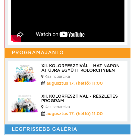
PROGRAMAJÁNLÓ
XII. KOLORFESZTIVÁL – HAT NAPON
ÁT ÚJRA EGYÜTT KOLORCITYBEN
Kazincbarcika
augusztus 17. (hétfő) 11:00
XII. KOLORFESZTIVÁL - RÉSZLETES
PROGRAM
Kazincbarcika
augusztus 17. (hétfő) 11:00
LEGFRISSEBB GALÉRIA