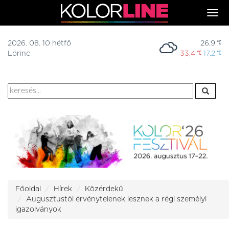
Togg
navi
2026. 08. 10 hétfő
26,9
Lörinc
33,4
17,2
Főoldal
Hírek
Közérdekű
Augusztustól érvénytelenek lesznek a régi személyi
igazolványok