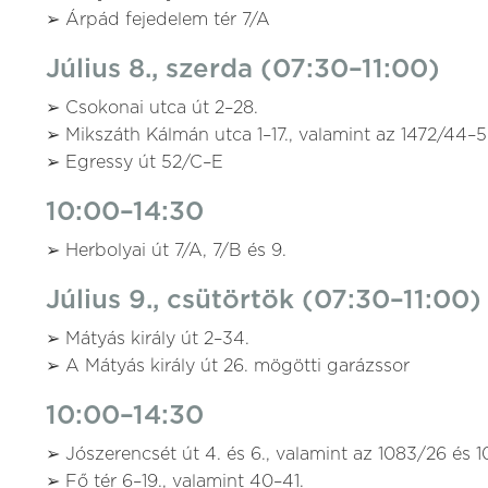
➢ Árpád fejedelem tér 7/A
Július 8., szerda (07:30–11:00)
➢ Csokonai utca út 2–28.
➢ Mikszáth Kálmán utca 1–17., valamint az 1472/44–
➢ Egressy út 52/C–E
10:00–14:30
➢ Herbolyai út 7/A, 7/B és 9.
Július 9., csütörtök (07:30–11:00)
➢ Mátyás király út 2–34.
➢ A Mátyás király út 26. mögötti garázssor
10:00–14:30
➢ Jószerencsét út 4. és 6., valamint az 1083/26 és 
➢ Fő tér 6–19., valamint 40–41.