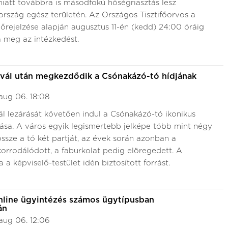
iatt továbbra is másodfokú hőségriasztás lesz
rszág egész területén. Az Országos Tisztifőorvos a
rejelzése alapján augusztus 11-én (kedd) 24:00 óráig
 meg az intézkedést.
ivál után megkezdődik a Csónakázó-tó hídjának
aug 06. 18:08
ál lezárását követően indul a Csónakázó-tó ikonikus
ítása. A város egyik legismertebb jelképe több mint négy
össze a tó két partját, az évek során azonban a
orrodálódott, a faburkolat pedig elöregedett. A
 a képviselő-testület idén biztosított forrást.
nline ügyintézés számos ügytípusban
án
aug 06. 12:06