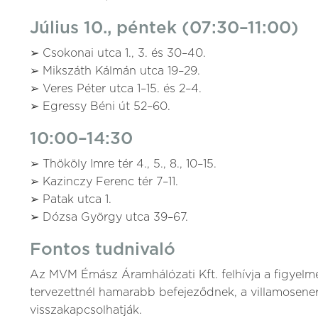
Július 10., péntek (07:30–11:00)
➢ Csokonai utca 1., 3. és 30–40.
➢ Mikszáth Kálmán utca 19–29.
➢ Veres Péter utca 1–15. és 2–4.
➢ Egressy Béni út 52–60.
10:00–14:30
➢ Thököly Imre tér 4., 5., 8., 10–15.
➢ Kazinczy Ferenc tér 7–11.
➢ Patak utca 1.
➢ Dózsa György utca 39–67.
Fontos tudnivaló
Az MVM Émász Áramhálózati Kft. felhívja a figyelm
tervezettnél hamarabb befejeződnek, a villamosenerg
visszakapcsolhatják.