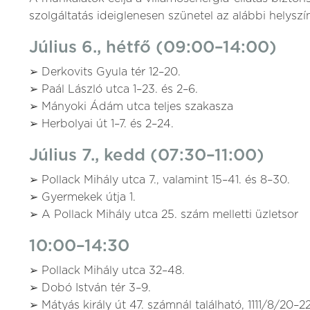
szolgáltatás ideiglenesen szünetel az alábbi helyszí
Július 6., hétfő (09:00–14:00)
➢ Derkovits Gyula tér 12–20.
➢ Paál László utca 1–23. és 2–6.
➢ Mányoki Ádám utca teljes szakasza
➢ Herbolyai út 1–7. és 2–24.
Július 7., kedd (07:30–11:00)
➢ Pollack Mihály utca 7., valamint 15–41. és 8–30.
➢ Gyermekek útja 1.
➢ A Pollack Mihály utca 25. szám melletti üzletsor
10:00–14:30
➢ Pollack Mihály utca 32–48.
➢ Dobó István tér 3–9.
➢ Mátyás király út 47. számnál található, 1111/8/20–