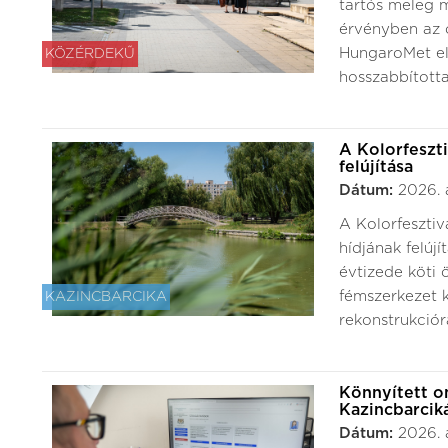
tartós meleg m
érvényben az o
HungaroMet elő
KÖZÉRDEKŰ
hosszabbította
A Kolorfeszt
felújítása
Dátum:
2026. 
A Kolorfesztiv
hídjának felúj
évtizede köti 
fémszerkezet k
KAZINCBARCIKA
rekonstrukcióra
Könnyített o
Kazincbarcik
Dátum:
2026. 