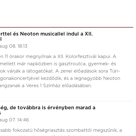
tel és Neoton musicallel indul a XII.
ál
aug 08. 18:13
n 11 órakor megnyílnak a XII. Kolorfesztivál kapui. A
mellett már napközben is gasztroutca, gyermek- és
k várják a látogatókat. A zenei előadások sora Túri-
gonakoncertjével kezdődik, és a legnagyobb Neoton
hangzanak a Veres 1 Színház előadásában.
ség, de továbbra is érvényben marad a
s
aug 07. 14:46
sabb fokozatú hőségriasztás szombattól megszűnik, a