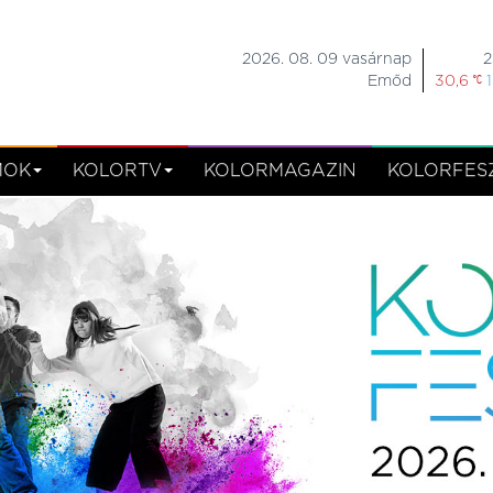
2026. 08. 09 vasárnap
2
Emőd
30,6
MOK
KOLORTV
KOLORMAGAZIN
KOLORFESZ