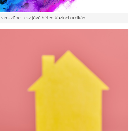
áramszünet lesz jövő héten Kazincbarcikán