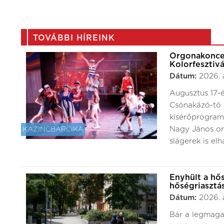
TOVÁBBI HÍREINK
Orgonakoncert
Kolorfesztiv
Dátum:
2026. 
Augusztus 17-é
Csónakázó-tó 
kísérőprogramo
Nagy János or
KAZINCBARCIKA
slágerek is el
Enyhült a hő
hőségriasztá
Dátum:
2026. 
Bár a legmaga