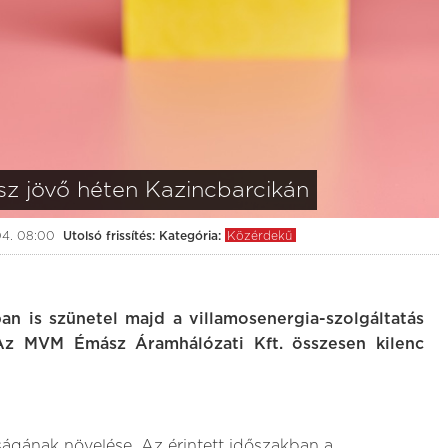
sz jövő héten Kazincbarcikán
04. 08:00
Utolsó frissítés:
Kategória:
Közérdekű
ban is szünetel majd a villamosenergia-szolgáltatás
 Az MVM Émász Áramhálózati Kft. összesen kilenc
ságának növelése. Az érintett időszakban a