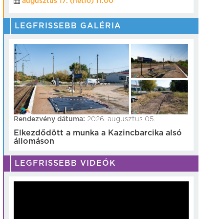
augusztus 17. (hétfő) 11:00
LEGFRISSEBB GALÉRIA
Rendezvény dátuma:
2026. augusztus 05.
Elkezdődött a munka a Kazincbarcika alsó
állomáson
LEGFRISSEBB VIDEÓK