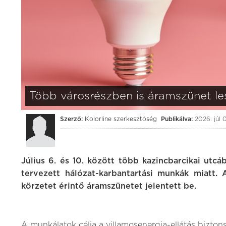
Több városrészben is áramszünet le
Szerző:
Kolorline szerkesztőség
Publikálva:
2026. júl 
Július 6. és 10. között több kazincbarcikai utcá
tervezett hálózat-karbantartási munkák miatt.
körzetet érintő áramszünetet jelentett be.
A munkálatok célja a villamosenergia-ellátás bizton