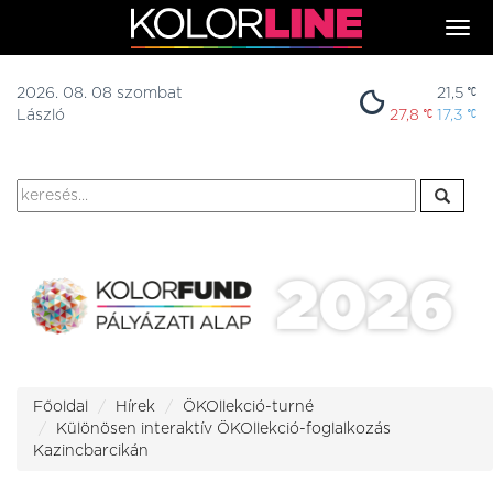
Togg
navi
2026. 08. 08 szombat
21,5
László
27,8
17,3
Főoldal
Hírek
ÖKOllekció-turné
Különösen interaktív ÖKOllekció-foglalkozás
Kazincbarcikán