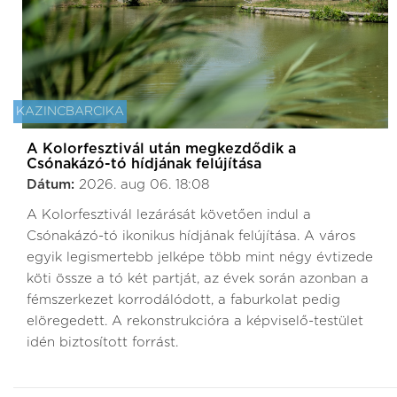
KAZINCBARCIKA
A Kolorfesztivál után megkezdődik a
Csónakázó-tó hídjának felújítása
Dátum:
2026. aug 06. 18:08
A Kolorfesztivál lezárását követően indul a
Csónakázó-tó ikonikus hídjának felújítása. A város
egyik legismertebb jelképe több mint négy évtizede
köti össze a tó két partját, az évek során azonban a
fémszerkezet korrodálódott, a faburkolat pedig
elöregedett. A rekonstrukcióra a képviselő-testület
idén biztosított forrást.