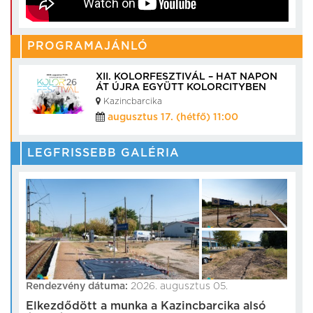
PROGRAMAJÁNLÓ
XII. KOLORFESZTIVÁL – HAT NAPON
ÁT ÚJRA EGYÜTT KOLORCITYBEN
Kazincbarcika
augusztus 17. (hétfő) 11:00
LEGFRISSEBB GALÉRIA
Rendezvény dátuma:
2026. augusztus 05.
Elkezdődött a munka a Kazincbarcika alsó