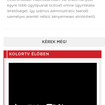
egyre több ügytípusnál biztosít online ügyintézési
lehetőséget, így számos adminisztratív teendő
személyes jelenlét nélkül, kényelmesen elintézhető.
KÉREK MÉG!
KOLORTV ÉLŐBEN