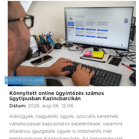
KAZINCBARCIKA
Könnyített online ügyintézés számos
ügytípusban Kazincbarcikán
Dátum:
2026. aug 06. 12:06
Adóügyek, hagyatéki ügyek, szociális kérelmek,
vállalkozással kapcsolatos bejelentések, valamint
általános igazgatási ügyek is intézhetők már
elektronikusan Kazincbarcikán. Az önkormányzat