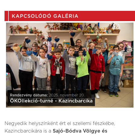
KAPCSOLÓDÓ GALÉRIA
Rendezvény dátuma:
2025. november 20.
ÖKOllekció-turné - Kazincbarcika
Negyedik helyszínként ért el szellemi fészkébe,
Kazincbarcikára is a
Sajó-Bódva Völgye és