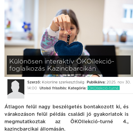
Különösen interaktív ÖKOllekció-
foglalkozás Kazincbarcikán
Szerző:
Kolorline szerkesztőség
Publikálva:
2025. nov 30.
14:00
Utolsó frissítés:
Kategória:
ÖKOllekció-turné
Átlagon felül nagy beszélgetés bontakozott ki, és
várakozáson felül példás családi jó gyakorlatok is
megmutatkoztak az ÖKOllekció-turné 4.,
kazincbarcikai állomásán.