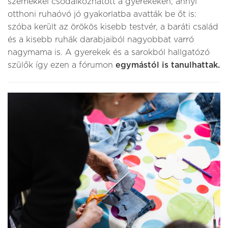
szemekkel csodálkozhatott a gyerekeken, annyi
otthoni ruhaóvó jó gyakorlatba avatták be őt is:
szóba került az örökös kisebb testvér, a baráti család
és a kisebb ruhák darabjaiból nagyobbat varró
nagymama is. A gyerekek és a sarokból hallgatózó
szülők így ezen a fórumon
egymástól is tanulhattak.