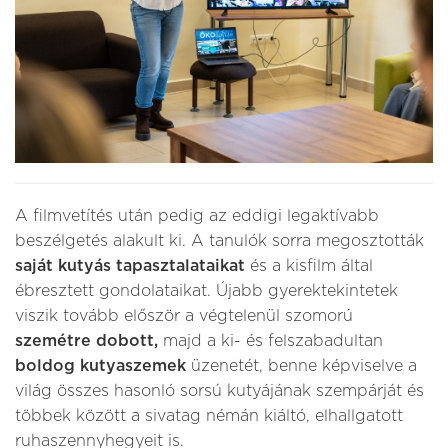
A filmvetítés után pedig az eddigi legaktívabb
beszélgetés alakult ki. A tanulók sorra megosztották
saját kutyás tapasztalataikat
és a kisfilm által
ébresztett gondolataikat. Újabb gyerektekintetek
viszik tovább először a végtelenül szomorú
szemétre dobott,
majd a ki- és felszabadultan
boldog kutyaszemek
üzenetét, benne képviselve a
világ összes hasonló sorsú kutyájának szempárját és
többek között a sivatag némán kiáltó, elhallgatott
ruhaszennyhegyeit is.