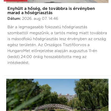
Enyhült a hőség, de továbbra is érvényben
marad a hőségriasztás
Dátum:
2026. aug 07. 14:46
Bár a legmagasabb fokozatú hőségriasztás
szombattól megszűnik, a tartós meleg miatt továbbra
is másodfokú hőségriasztás lesz érvényben az ország
egész területén. Az Országos Tisztifőorvos a
HungaroMet előrejelzése alapján augusztus 11-én
(kedd) 24:00 óráig hosszabbította meg az
intézkedést.