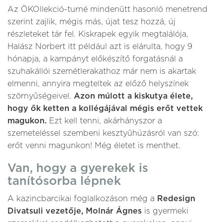
Az ÖKOllekció-turné mindenütt hasonló menetrend
szerint zajlik, mégis más, újat tesz hozzá, új
részleteket tár fel. Kiskrapek egyik megtalálója,
Halász Norbert itt például azt is elárulta, hogy 9
hónapja, a kampányt előkészítő forgatásnál a
szuhakállói szemétlerakathoz már nem is akartak
elmenni, annyira megteltek az előző helyszínek
szörnyűségeivel.
Azon múlott a kiskutya élete,
hogy ők ketten a kollégájával mégis erőt vettek
magukon.
Ezt kell tenni, akárhányszor a
szemeteléssel szembeni kesztyűhúzásról van szó:
erőt venni magunkon! Még életet is menthet.
Van, hogy a gyerekek is
tanítósorba lépnek
A kazincbarcikai foglalkozáson még a
Redesign
Divatsuli vezetője, Molnár Ágnes
is gyermeki