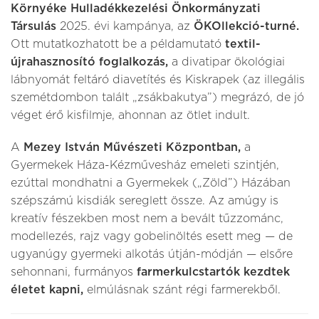
Környéke Hulladékkezelési Önkormányzati
Társulás
2025. évi kampánya, az
ÖKOllekció-turné.
Ott mutatkozhatott be a példamutató
textil-
újrahasznosító foglalkozás,
a divatipar ökológiai
lábnyomát feltáró diavetítés és Kiskrapek (az illegális
szemétdombon talált „zsákbakutya”) megrázó, de jó
véget érő kisfilmje, ahonnan az ötlet indult.
A
Mezey István Művészeti Központban,
a
Gyermekek Háza-Kézművesház emeleti szintjén,
ezúttal mondhatni a Gyermekek („Zöld”) Házában
szépszámú kisdiák sereglett össze. Az amúgy is
kreatív fészekben most nem a bevált tűzzománc,
modellezés, rajz vagy gobelinöltés esett meg — de
ugyanúgy gyermeki alkotás útján-módján — elsőre
sehonnani, furmányos
farmerkulcstartók kezdtek
életet kapni,
elmúlásnak szánt régi farmerekből.