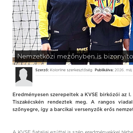
Nemzetközi mezőnyben is bizonyíto
Szerző:
Kolorline szerkesztőség
Publikálva:
2026. máj 
Eredményesen szerepeltek a KVSE birkózói az I
Tiszakécskén rendeztek meg. A rangos viadal
szőnyegre, így a barcikai versenyzők erős nemz
A KVSE fiataljai ezúttal is szép eredményekkel térhe