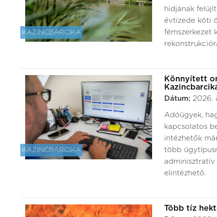
hídjának felúj
évtizede köti 
fémszerkezet k
KAZINCBARCIKA
rekonstrukcióra
Könnyített o
Kazincbarcik
Dátum:
2026. 
Adóügyek, hagy
kapcsolatos be
intézhetők má
több ügytípusn
KAZINCBARCIKA
adminisztratív
elintézhető.
Több tíz hek