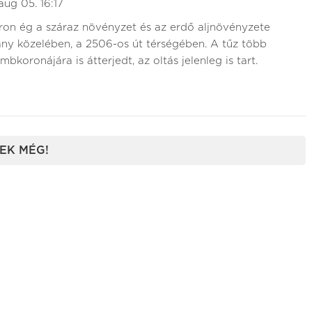
aug 05. 16:17
ron ég a száraz növényzet és az erdő aljnövényzete
ny közelében, a 2506-os út térségében. A tűz több
mbkoronájára is átterjedt, az oltás jelenleg is tart.
EK MÉG!