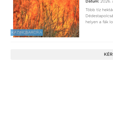
Dátum:
2026. 
Több tíz hektá
Dédestapolcsá
helyen a fák lo
KAZINCBARCIKA
KÉR