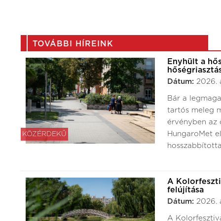
TOVÁBBI HÍREINK
Enyhült a hő
hőségriasztá
Dátum:
2026. 
Bár a legmaga
tartós meleg m
érvényben az o
HungaroMet elő
KÖZÉRDEKŰ
hosszabbította
A Kolorfeszt
felújítása
Dátum:
2026. 
A Kolorfesztiv