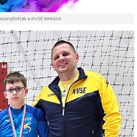
izonyítottak a KVSE birkózói