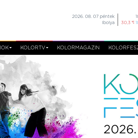
2026. 08. 07 péntek
1
Ibolya
30,3
1
MOK
KOLORTV
KOLORMAGAZIN
KOLORFESZ