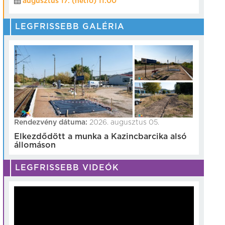
augusztus 17. (hétfő) 11:00
LEGFRISSEBB GALÉRIA
Rendezvény dátuma:
2026. augusztus 05.
Elkezdődött a munka a Kazincbarcika alsó
állomáson
LEGFRISSEBB VIDEÓK