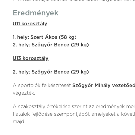
Eredmények
U11 korosztály
1. hely: Szert Ákos (58 kg)
2. hely: Szőgyőr Bence (29 kg)
U13 korosztály
2. hely: Szőgyőr Bence (29 kg)
A sportolók felkészítését
Szőgyőr Mihály vezetőed
végezték.
A szakosztály értékelése szerint az eredmények mel
fiatalok fejlődése szempontjából, amelyeket a köv
majd.