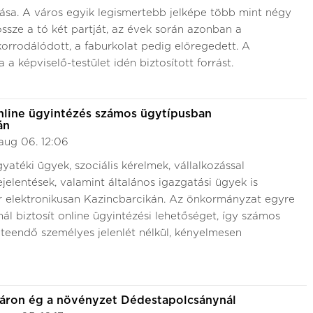
ítása. A város egyik legismertebb jelképe több mint négy
össze a tó két partját, az évek során azonban a
orrodálódott, a faburkolat pedig elöregedett. A
 a képviselő-testület idén biztosított forrást.
nline ügyintézés számos ügytípusban
án
aug 06. 12:06
atéki ügyek, szociális kérelmek, vállalkozással
jelentések, valamint általános igazgatási ügyek is
r elektronikusan Kazincbarcikán. Az önkormányzat egyre
ál biztosít online ügyintézési lehetőséget, így számos
 teendő személyes jelenlét nélkül, kényelmesen
táron ég a növényzet Dédestapolcsánynál