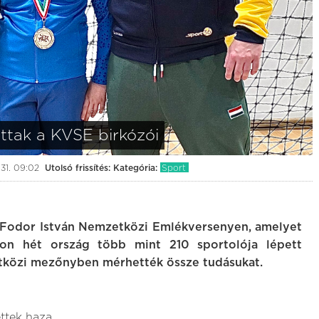
ttak a KVSE birkózói
31. 09:02
Utolsó frissítés:
Kategória:
Sport
. Fodor István Nemzetközi Emlékversenyen, amelyet
on hét ország több mint 210 sportolója lépett
etközi mezőnyben mérhették össze tudásukat.
ttek haza.