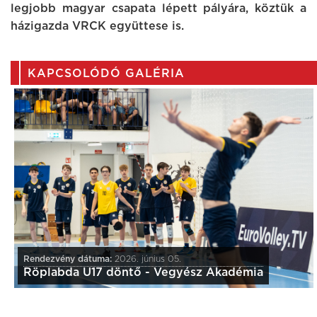
legjobb magyar csapata lépett pályára, köztük a
házigazda VRCK együttese is.
KAPCSOLÓDÓ GALÉRIA
Rendezvény dátuma:
2026. június 05.
Röplabda U17 döntő - Vegyész Akadémia