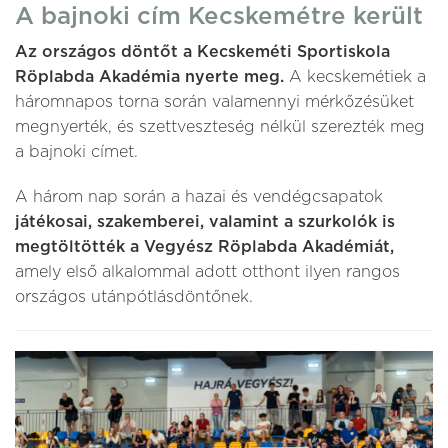
A bajnoki cím Kecskemétre került
Az országos döntőt a Kecskeméti Sportiskola
Röplabda Akadémia nyerte meg.
A kecskemétiek a
háromnapos torna során valamennyi mérkőzésüket
megnyerték, és szettveszteség nélkül szerezték meg
a bajnoki címet.
A három nap során a hazai és vendégcsapatok
játékosai, szakemberei, valamint a szurkolók is
megtöltötték a Vegyész Röplabda Akadémiát,
amely első alkalommal adott otthont ilyen rangos
országos utánpótlásdöntőnek.