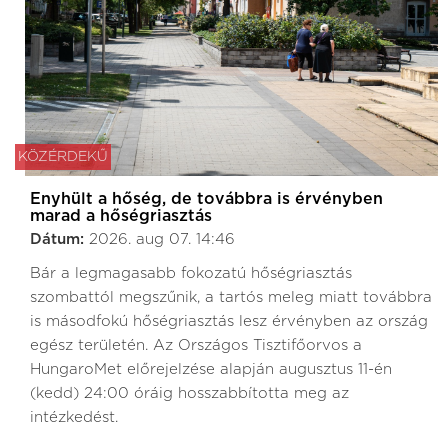
KÖZÉRDEKŰ
Enyhült a hőség, de továbbra is érvényben
marad a hőségriasztás
Dátum:
2026. aug 07. 14:46
Bár a legmagasabb fokozatú hőségriasztás
szombattól megszűnik, a tartós meleg miatt továbbra
is másodfokú hőségriasztás lesz érvényben az ország
egész területén. Az Országos Tisztifőorvos a
HungaroMet előrejelzése alapján augusztus 11-én
(kedd) 24:00 óráig hosszabbította meg az
intézkedést.