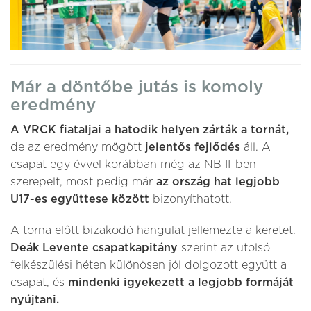
Már a döntőbe jutás is komoly
eredmény
A VRCK fiataljai a hatodik helyen zárták a tornát,
de az eredmény mögött
jelentős fejlődés
áll. A
csapat egy évvel korábban még az NB II-ben
szerepelt, most pedig már
az ország hat legjobb
U17-es együttese között
bizonyíthatott.
A torna előtt bizakodó hangulat jellemezte a keretet.
Deák Levente csapatkapitány
szerint az utolsó
felkészülési héten különösen jól dolgozott együtt a
csapat, és
mindenki igyekezett a legjobb formáját
nyújtani.