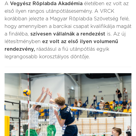
A
Vegyész Röplabda Akadémia
életében ez volt az
első ilyen rangos utánpótlásesemény. A VRCK
korábban jelezte a Magyar Röplabda Szövetség felé,
hogy amennyiben a barcikai csapat kvalifikálja magát
a fináléba,
szívesen vállalnák a rendezést
is. Az új
létesítményben
ez volt az első ilyen volumenű
rendezvény,
ráadásul a fiú utánpótlás egyik
legrangosabb korosztályos döntője.