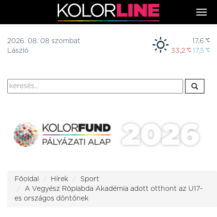
Togg
navi
2026. 08. 08 szombat
17,6
László
33,2
17,5
Főoldal
Hírek
Sport
A Vegyész Röplabda Akadémia adott otthont az U17-
es országos döntőnek