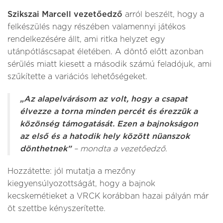
Szikszai Marcell vezetőedző
arról beszélt, hogy a
felkészülés nagy részében valamennyi játékos
rendelkezésére állt, ami ritka helyzet egy
utánpótláscsapat életében. A döntő előtt azonban
sérülés miatt kiesett a második számú feladójuk, ami
szűkítette a variációs lehetőségeket.
„Az alapelvárásom az volt, hogy a csapat
élvezze a torna minden percét és érezzük a
közönség támogatását. Ezen a bajnokságon
az első és a hatodik hely között nüanszok
dönthetnek”
– mondta a vezetőedző.
Hozzátette: jól mutatja a mezőny
kiegyensúlyozottságát, hogy a bajnok
kecskemétieket a VRCK korábban hazai pályán már
öt szettbe kényszerítette.