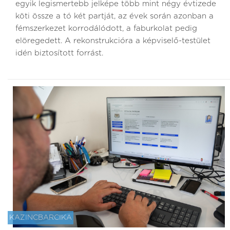
egyik legismertebb jelképe több mint négy évtizede
köti össze a tó két partját, az évek során azonban a
fémszerkezet korrodálódott, a faburkolat pedig
elöregedett. A rekonstrukcióra a képviselő-testület
idén biztosított forrást.
KAZINCBARCIKA