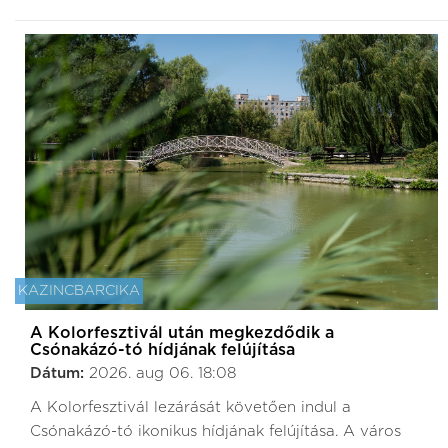
KAZINCBARCIKA
A Kolorfesztivál után megkezdődik a
Csónakázó-tó hídjának felújítása
Dátum:
2026. aug 06. 18:08
A Kolorfesztivál lezárását követően indul a
Csónakázó-tó ikonikus hídjának felújítása. A város