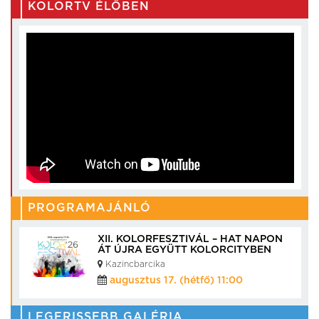
KOLORTV ÉLŐBEN
PROGRAMAJÁNLÓ
XII. KOLORFESZTIVÁL – HAT NAPON
ÁT ÚJRA EGYÜTT KOLORCITYBEN
Kazincbarcika
augusztus 17. (hétfő) 11:00
LEGFRISSEBB GALÉRIA