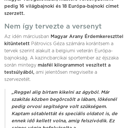
pedig 16 világbajnoki és 18 Európa-bajnoki címet
szerzett.
Nem így tervezte a versenyt
Az idén márciusban
Magyar Arany Érdemkereszttel
kitüntetett
Pátrovics Géza számára korántsem a
tervek szerint alakult a belgiumi veterán Európa-
bajnokság. A kazincbarcikai sportember az éjszaka
során mintegy
másfél kilogrammot veszített a
testsúlyából,
ami jelentősen megviselte a
szervezetét.
„Reggel alig bírtam kikelni az ágyból. Már
szakítás közben begörcsölt a lábam, lökésnél
pedig orvosi segítségre volt szükségem.
Kaptam sótablettát és speciális oldatot is, de
ennek idő kellett volna, amíg felszívódik. Ez