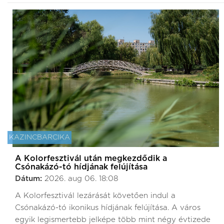
KAZINCBARCIKA
A Kolorfesztivál után megkezdődik a
Csónakázó-tó hídjának felújítása
Dátum:
2026. aug 06. 18:08
A Kolorfesztivál lezárását követően indul a
Csónakázó-tó ikonikus hídjának felújítása. A város
egyik legismertebb jelképe több mint négy évtizede