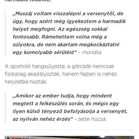
„Muszáj voltam visszalépni a versenytől, de
úgy, hogy azért még igyekeztem a harmadik
helyet megfogni. Az egészség sokkal
fontosabb. Rámehettem volna még a
súlyokra, de nem akartam megkockáztatni
egy komolyabb sérülést”
– mondta.
A sportoló hangsúlyozta: a görcsök nemcsak
fizikailag akadályozták, hanem fejben is nehéz
helyzetbe hozták.
„Amikor az ember tudja, hogy mindent
megtett a felkészülés során, és mégis egy
ilyen külső tényező befolyásolja a versenyét,
az nyilván nehéz érzés”
– tette hozzá.