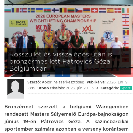
Rosszullét és visszalépés után is
bronzérmes lett Pátrovics Géza
Belgiumban
Szerző:
Kolorline szerkesztőség
Publikálva:
2026. jún 19.
18:15
Utolsó frissítés:
2026. jún 20. 13:19
Kategória:
Sport
Bronzérmet szerzett a belgiumi Waregemben
rendezett Masters Súlyemelő Európa-bajnokságon
június 19-én Pátrovics Géza. A kazincbarcikai
sportember számára azonban a verseny korántsem