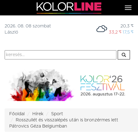
Togg
navi
2026. 08. 08 szombat
20,3
László
33,2
17,5
Főoldal
Hírek
Sport
Rosszullét és visszalépés után is bronzérmes lett
Pátrovics Géza Belgiumban