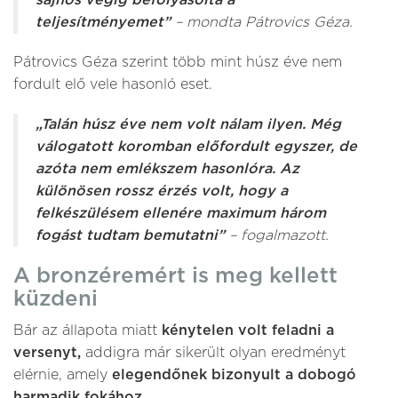
sajnos végig befolyásolta a
teljesítményemet”
– mondta Pátrovics Géza.
Pátrovics Géza szerint több mint húsz éve nem
fordult elő vele hasonló eset.
„Talán húsz éve nem volt nálam ilyen. Még
válogatott koromban előfordult egyszer, de
azóta nem emlékszem hasonlóra. Az
különösen rossz érzés volt, hogy a
felkészülésem ellenére maximum három
fogást tudtam bemutatni”
– fogalmazott.
A bronzéremért is meg kellett
küzdeni
Bár az állapota miatt
kénytelen volt feladni a
versenyt,
addigra már sikerült olyan eredményt
elérnie, amely
elegendőnek bizonyult a dobogó
harmadik fokához.