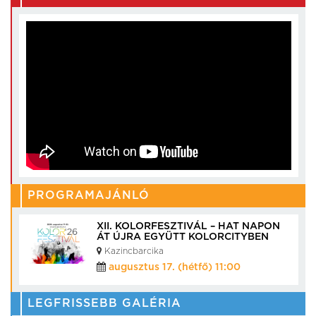
PROGRAMAJÁNLÓ
XII. KOLORFESZTIVÁL – HAT NAPON
ÁT ÚJRA EGYÜTT KOLORCITYBEN
Kazincbarcika
augusztus 17. (hétfő) 11:00
LEGFRISSEBB GALÉRIA