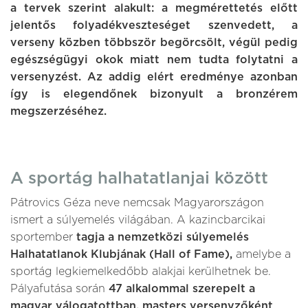
a tervek szerint alakult: a megmérettetés előtt
jelentős folyadékveszteséget szenvedett, a
verseny közben többször begörcsölt, végül pedig
egészségügyi okok miatt nem tudta folytatni a
versenyzést. Az addig elért eredménye azonban
így is elegendőnek bizonyult a bronzérem
megszerzéséhez.
A sportág halhatatlanjai között
Pátrovics Géza neve nemcsak Magyarországon
ismert a súlyemelés világában. A kazincbarcikai
sportember
tagja a nemzetközi súlyemelés
Halhatatlanok Klubjának (Hall of Fame),
amelybe a
sportág legkiemelkedőbb alakjai kerülhetnek be.
Pályafutása során
47 alkalommal szerepelt a
magyar válogatottban, masters versenyzőként