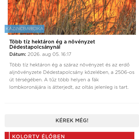
KAZINCBARCIKA
Több tíz hektáron ég a növényzet
Dédestapolcsánynál
Dátum:
2026. aug 05. 16:17
Több tíz hektáron ég a száraz növényzet és az erdő
aljnövényzete Dédestapolcsány közelében, a 2506-os
út térségében. A tűz több helyen a fák
lombkoronájára is átterjedt, az oltás jelenleg is tart.
KÉREK MÉG!
KOLORTV ÉLŐBEN