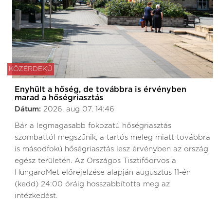
KÖZÉRDEKŰ
Enyhült a hőség, de továbbra is érvényben
marad a hőségriasztás
Dátum:
2026. aug 07. 14:46
Bár a legmagasabb fokozatú hőségriasztás
szombattól megszűnik, a tartós meleg miatt továbbra
is másodfokú hőségriasztás lesz érvényben az ország
egész területén. Az Országos Tisztifőorvos a
HungaroMet előrejelzése alapján augusztus 11-én
(kedd) 24:00 óráig hosszabbította meg az
intézkedést.