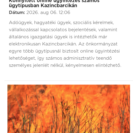
Könnyített online ügyintézés számos
ügytípusban Kazincbarcikán
Dátum:
2026. aug 06. 12:06
Adóügyek, hagyatéki ügyek, szociális kérelmek,
vállalkozással kapcsolatos bejelentések, valamint
általános igazgatási ügyek is intézhetők már
elektronikusan Kazincbarcikán. Az önkormányzat
egyre több ügytípusnál biztosít online ügyintézési
lehetőséget, így számos adminisztratív teendő
személyes jelenlét nélkül, kényelmesen elintézhető.