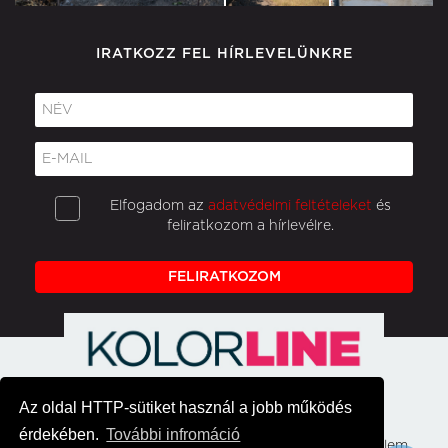
IRATKOZZ FEL HÍRLEVELÜNKRE
Elfogadom az
adatvédelmi feltételeket
és
feliratkozom a hírlevélre.
FELIRATKOZOM
Az oldal HTTP-sütiket használ a jobb működés
érdekében.
További infromáció
Főoldal
Hirek
Médiaajánlat
Adatvédelem