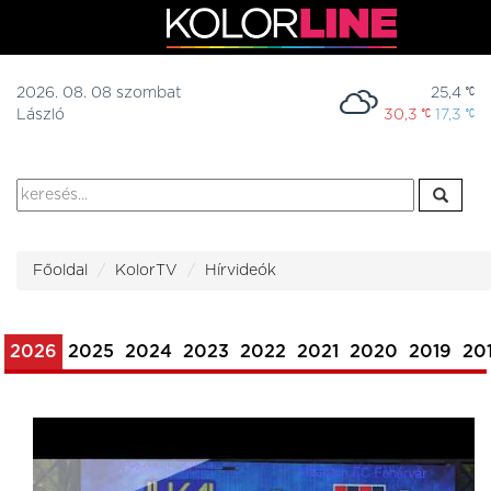
2026. 08. 08 szombat
25,4
László
30,3
17,3
Főoldal
KolorTV
Hírvideók
2026
2025
2024
2023
2022
2021
2020
2019
20