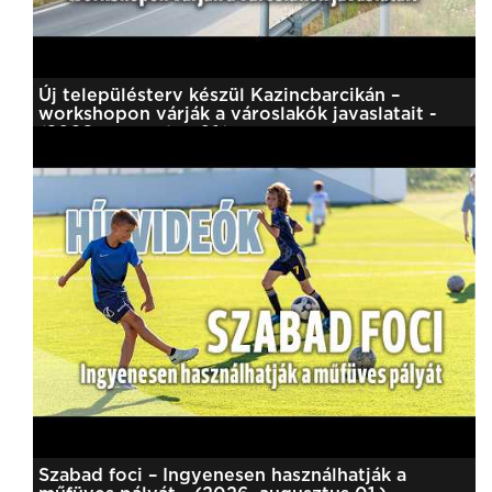
Új településterv készül Kazincbarcikán –
workshopon várják a városlakók javaslatait -
(2026. augusztus 01.)
Szabad foci – Ingyenesen használhatják a