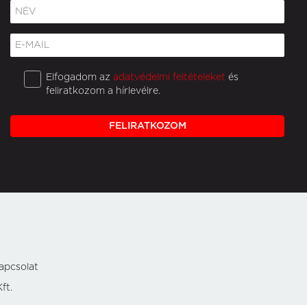
Elfogadom az
adatvédelmi feltételeket
és
feliratkozom a hírlevélre.
FELIRATKOZOM
apcsolat
ft.