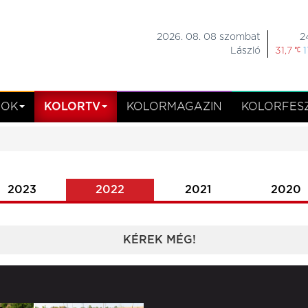
2026. 08. 08 szombat
2
László
31,7
1
MOK
KOLORTV
KOLORMAGAZIN
KOLORFESZ
2023
2022
2021
2020
KÉREK MÉG!