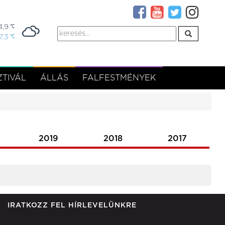
4,9
7,3
TIVÁL
ÁLLÁS
FALFESTMÉNYEK
2019
2018
2017
IRATKOZZ FEL HÍRLEVELÜNKRE