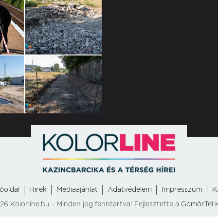
őoldal
Hirek
Médiaajánlat
Adatvédelem
Impresszum
K
26 Kolorline.hu - Minden jog fenntartva! Fejlesztette a
GömörTel K