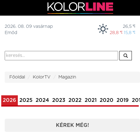
2026. 08. 09 vasárnap
26,5
Emőd
28,8
15,8
Főoldal
KolorTV
Magazin
2026
2025
2024
2023
2022
2021
2020
2019
20
KÉREK MÉG!