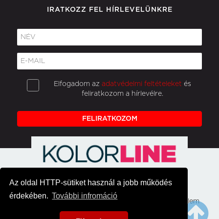
IRATKOZZ FEL HÍRLEVELÜNKRE
Elfogadom az
adatvédelmi feltételeket
és
feliratkozom a hírlevélre.
FELIRATKOZOM
Az oldal HTTP-sütiket használ a jobb működés
érdekében.
További infromáció
Főoldal
Hirek
Médiaajánlat
Adatvédelem
Impresszum
Kapcsolat