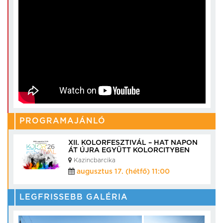
PROGRAMAJÁNLÓ
XII. KOLORFESZTIVÁL – HAT NAPON
ÁT ÚJRA EGYÜTT KOLORCITYBEN
Kazincbarcika
augusztus 17. (hétfő) 11:00
LEGFRISSEBB GALÉRIA