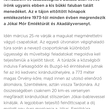
írónk ugyanis ebben a kis bükki faluban talált
menedéket. Az e tájon eltöltött hónapok
emlékezetére 1973-tól minden évben megrendezik
a Jókai Mór Emléktúrát és Akadályversenyt.
Idén március 25-re várják a magukat megmérettetni
vágyó csapatokat. Az egyedi útvonalon végighaladó
túra során a nevező csoportoknak különböző
ügyességi és műveltségi feladatokat megoldva kell
teljesíteniük a kijelölt távot. A túrázók a községből
indulva Farkasgödör és Buzgó-kő érintésével jutnak
fel az író kedvenc kirándulóhelyére, a 773 méter
magas Örvény-kőre, majd innen az utolsó ellenőrző
állomásra, Szentlélekre, aztán vissza Tardonára. Az
összességében csaknem 20 km-es versenyen
megfáradt kirándulókat stílszerűen Jókai-bablevessel
kínálják. A legjobban teljesítő felnőttcsapat a díj