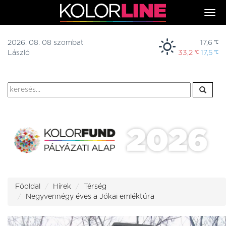
Togg
navi
2026. 08. 08 szombat
17,6
László
33,2
17,5
Főoldal
Hírek
Térség
Negyvennégy éves a Jókai emléktúra