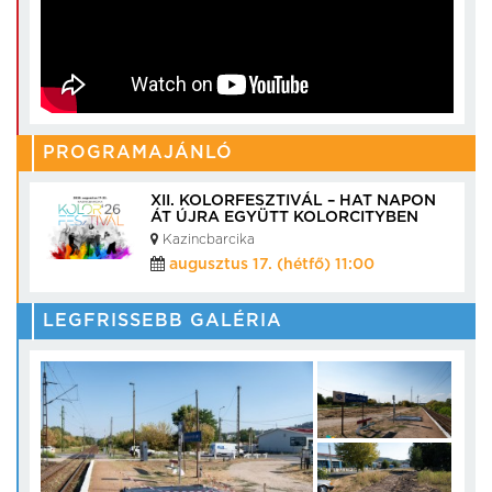
PROGRAMAJÁNLÓ
XII. KOLORFESZTIVÁL – HAT NAPON
ÁT ÚJRA EGYÜTT KOLORCITYBEN
Kazincbarcika
augusztus 17. (hétfő) 11:00
LEGFRISSEBB GALÉRIA