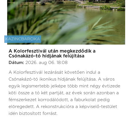
KAZINCBARCIKA
A Kolorfesztivál után megkezdődik a
Csónakázó-tó hídjának felújítása
Dátum:
2026. aug 06. 18:08
A Kolorfesztivál lezárását követően indul a
Csónakázó-tó ikonikus hídjának felújítása. A város
egyik legismertebb jelképe több mint négy évtizede
köti össze a tó két partját, az évek során azonban a
fémszerkezet korrodálódott, a faburkolat pedig
elöregedett. A rekonstrukcióra a képviselő-testület
idén biztosított forrást.