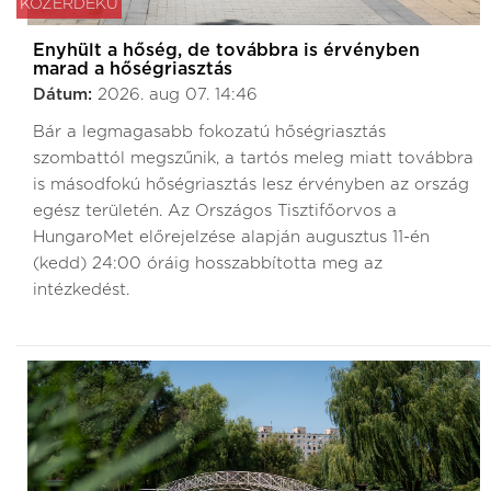
KÖZÉRDEKŰ
Enyhült a hőség, de továbbra is érvényben
marad a hőségriasztás
Dátum:
2026. aug 07. 14:46
Bár a legmagasabb fokozatú hőségriasztás
szombattól megszűnik, a tartós meleg miatt továbbra
is másodfokú hőségriasztás lesz érvényben az ország
egész területén. Az Országos Tisztifőorvos a
HungaroMet előrejelzése alapján augusztus 11-én
(kedd) 24:00 óráig hosszabbította meg az
intézkedést.