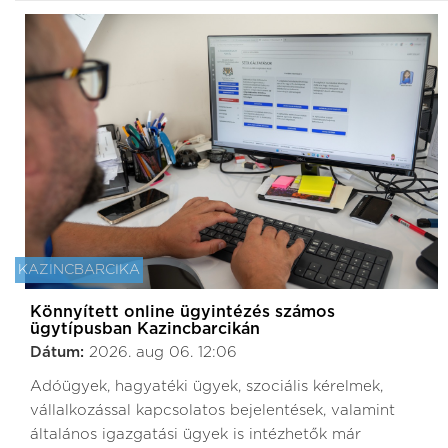
KAZINCBARCIKA
Könnyített online ügyintézés számos
ügytípusban Kazincbarcikán
Dátum:
2026. aug 06. 12:06
Adóügyek, hagyatéki ügyek, szociális kérelmek,
vállalkozással kapcsolatos bejelentések, valamint
általános igazgatási ügyek is intézhetők már