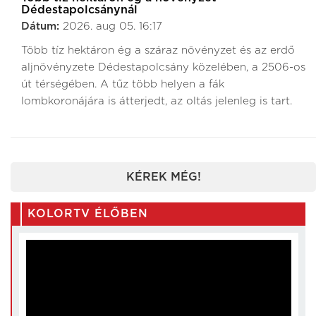
Dédestapolcsánynál
Dátum:
2026. aug 05. 16:17
Több tíz hektáron ég a száraz növényzet és az erdő
aljnövényzete Dédestapolcsány közelében, a 2506-os
út térségében. A tűz több helyen a fák
lombkoronájára is átterjedt, az oltás jelenleg is tart.
KÉREK MÉG!
KOLORTV ÉLŐBEN