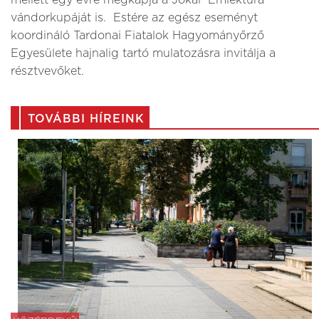
mellett egy évre megkapja a Jókai Emléktúra
vándorkupáját is. Estére az egész eseményt
koordináló Tardonai Fiatalok Hagyományőrző
Egyesülete hajnalig tartó mulatozásra invitálja a
résztvevőket.
TOVÁBBI HÍREINK