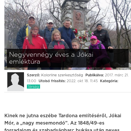
Negyvennégy éves a Jókai
emléktúra
Szerző:
Kolorline szerkesztőség
Publikálva:
2017. márc 21.
13:00
Utolsó frissítés:
2022. okt 18. 11:45
Kategória:
Térség
Kinek ne jutna eszébe Tardona említéséről, Jókai
Mór, a „nagy mesemondó”. Az 1848/49-es
forradalom és szabadságharc bukása után neves