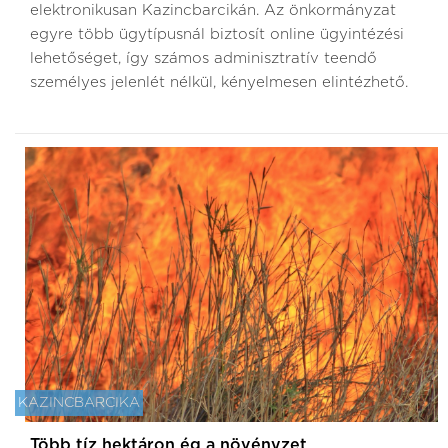
elektronikusan Kazincbarcikán. Az önkormányzat
egyre több ügytípusnál biztosít online ügyintézési
lehetőséget, így számos adminisztratív teendő
személyes jelenlét nélkül, kényelmesen elintézhető.
KAZINCBARCIKA
Több tíz hektáron ég a növényzet