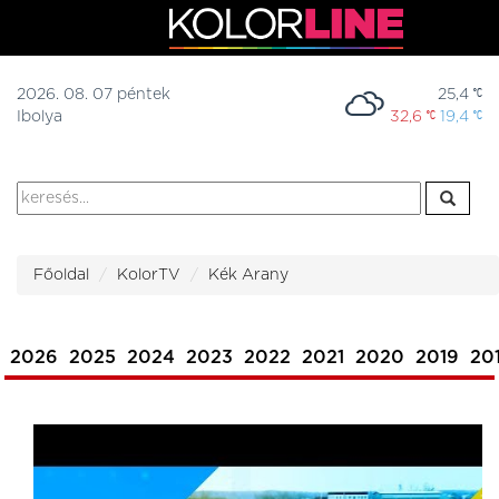
2026. 08. 07 péntek
25,4
Ibolya
32,6
19,4
Főoldal
KolorTV
Kék Arany
2026
2025
2024
2023
2022
2021
2020
2019
20