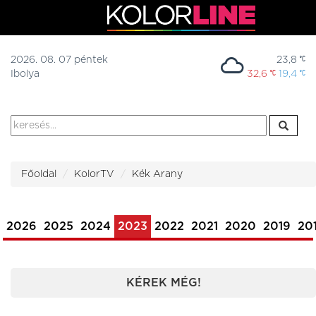
2026. 08. 07 péntek
23,8
Ibolya
32,6
19,4
Főoldal
KolorTV
Kék Arany
2026
2025
2024
2023
2022
2021
2020
2019
20
KÉREK MÉG!