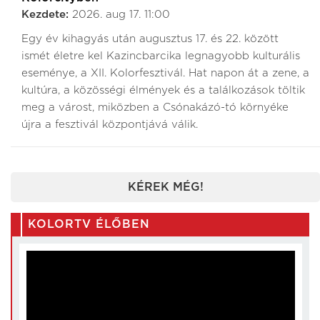
Kezdete:
2026. aug 17. 11:00
Egy év kihagyás után augusztus 17. és 22. között
ismét életre kel Kazincbarcika legnagyobb kulturális
eseménye, a XII. Kolorfesztivál. Hat napon át a zene, a
kultúra, a közösségi élmények és a találkozások töltik
meg a várost, miközben a Csónakázó-tó környéke
újra a fesztivál központjává válik.
KÉREK MÉG!
KOLORTV ÉLŐBEN