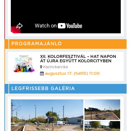
PROGRAMAJÁNLÓ
XII. KOLORFESZTIVÁL – HAT NAPON
ÁT ÚJRA EGYÜTT KOLORCITYBEN
Kazincbarcika
augusztus 17. (hétfő) 11:00
LEGFRISSEBB GALÉRIA