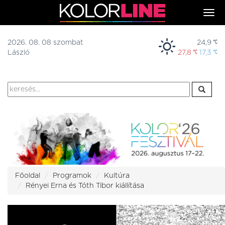
Togg
navi
2026. 08. 08 szombat
24,9
László
27,8
17,3
Főoldal
Programok
Kultúra
Rényei Erna és Tóth Tibor kiállítása