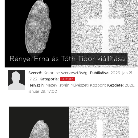
Rényei Erna és Tóth Tibor kiállítása
Szerző:
Kolorline szerkesztőség
Publikálva:
2026. jan 21.
17:23
Kategória:
Kultúra
Helyszín:
Mezey István Művészeti Központ
Kezdete:
2026.
január 29. 17:00