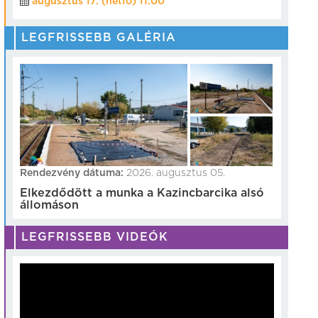
augusztus 17. (hétfő) 11:00
LEGFRISSEBB GALÉRIA
Rendezvény dátuma:
2026. augusztus 05.
Elkezdődött a munka a Kazincbarcika alsó
állomáson
LEGFRISSEBB VIDEÓK