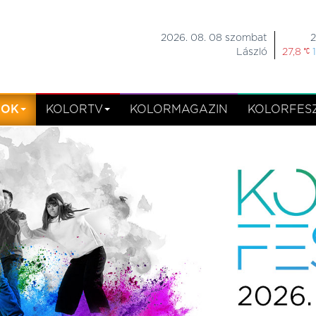
2026. 08. 08 szombat
2
László
27,8
MOK
KOLORTV
KOLORMAGAZIN
KOLORFESZ