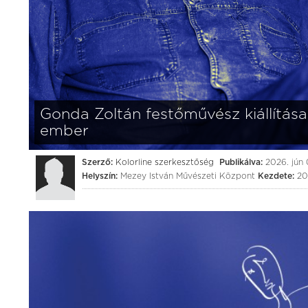
Gonda Zoltán festőművész kiállítá
ember
Szerző:
Kolorline szerkesztőség
Publikálva:
2026. jún 
Helyszín:
Mezey István Művészeti Központ
Kezdete:
20