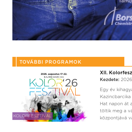
TOVÁBBI PROGRAMOK
XII. Kolorfes
Kezdete:
2026.
Egy év kihagyá
Kazincbarcika 
Hat napon át a
töltik meg a v
KOLORFESZTIVÁL
központjává vá