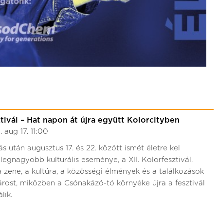
ztivál – Hat napon át újra együtt Kolorcityben
 aug 17. 11:00
s után augusztus 17. és 22. között ismét életre kel
legnagyobb kulturális eseménye, a XII. Kolorfesztivál.
 zene, a kultúra, a közösségi élmények és a találkozások
árost, miközben a Csónakázó-tó környéke újra a fesztivál
lik.