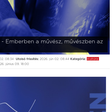
sa - Emberben a művész, művészben az
02. 08:34
Utolsó frissítés:
2026. jún 02. 08:44
Kategória:
Kultúra
26. június 09. 18:00