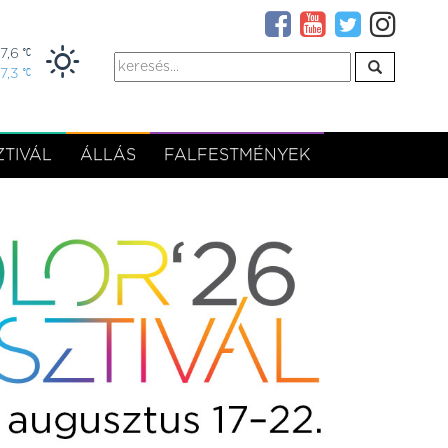
7,6
17,3
TIVÁL
ÁLLÁS
FALFESTMÉNYEK