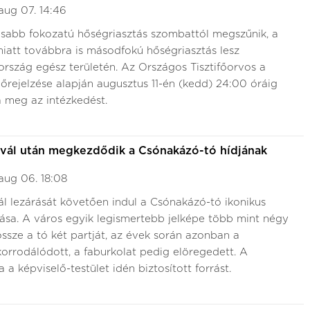
aug 07. 14:46
sabb fokozatú hőségriasztás szombattól megszűnik, a
iatt továbbra is másodfokú hőségriasztás lesz
rszág egész területén. Az Országos Tisztifőorvos a
rejelzése alapján augusztus 11-én (kedd) 24:00 óráig
 meg az intézkedést.
ivál után megkezdődik a Csónakázó-tó hídjának
aug 06. 18:08
ál lezárását követően indul a Csónakázó-tó ikonikus
ítása. A város egyik legismertebb jelképe több mint négy
össze a tó két partját, az évek során azonban a
orrodálódott, a faburkolat pedig elöregedett. A
 a képviselő-testület idén biztosított forrást.