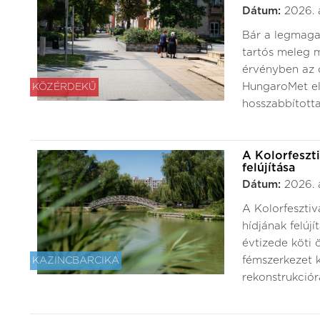
Dátum:
2026. 
Bár a legmaga
tartós meleg m
érvényben az o
HungaroMet elő
KÖZÉRDEKŰ
hosszabbította
A Kolorfeszt
felújítása
Dátum:
2026. 
A Kolorfesztiv
hídjának felúj
évtizede köti 
fémszerkezet k
KAZINCBARCIKA
rekonstrukcióra