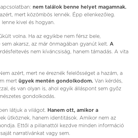
kapcsolatban:
nem találok benne helyet magamnak.
azért, mert közömbös lennék. Épp ellenkezőleg.
 lenne kivel és hogyan.
kült volna. Ha az egyikbe nem férsz bele,
e sem akarsz, az már önmagában gyanút kelt.
A
rdésfeltevés nem kíváncsiság, hanem támadás. A vita
Nem azért, mert ne éreznék felelősséget a hazám, a
em mert
ügyek mentén gondolkodom.
Van kérdés,
al, és van olyan is, ahol egyik álláspont sem győz
mészetes gondolkodás.
n látjuk a világot.
Hanem ott, amikor a
ek ütköznek, hanem identitások. Amikor nem az
mondja. Ettől a pillanattól kezdve minden információ
 saját narratívánkat vagy sem.