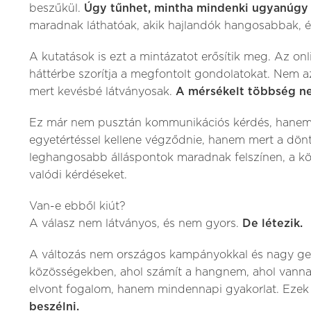
beszűkül.
Úgy tűnhet, mintha mindenki ugyanúg
maradnak láthatóak, akik hajlandók hangosabbak, é
A kutatások is ezt a mintázatot erősítik meg. Az on
háttérbe szorítja a megfontolt gondolatokat. Nem 
mert kevésbé látványosak.
A mérsékelt többség ne
Ez már nem pusztán kommunikációs kérdés, hanem 
egyetértéssel kellene végződnie, hanem mert a dönt
leghangosabb álláspontok maradnak felszínen, a köz
valódi kérdéseket.
Van-e ebből kiút?
A válasz nem látványos, és nem gyors.
De létezik.
A változás nem országos kampányokkal és nagy ge
közösségekben, ahol számít a hangnem, ahol vannak
elvont fogalom, hanem mindennapi gyakorlat. Ezek
beszélni.