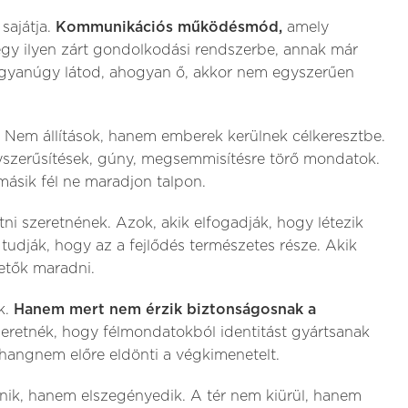
sajátja.
Kommunikációs működésmód,
amely
egy ilyen zárt gondolkodási rendszerbe, annak már
ugyanúgy látod, ahogyan ő, akkor nem egyszerűen
. Nem állítások, hanem emberek kerülnek célkeresztbe.
yszerűsítések, gúny, megsemmisítésre törő mondatok.
másik fél ne maradjon talpon.
ni szeretnének. Azok, akik elfogadják, hogy létezik
tudják, hogy az a fejlődés természetes része. Akik
etők maradni.
k.
Hanem mert nem érzik biztonságosnak a
eretnék, hogy félmondatokból identitást gyártsanak
 hangnem előre eldönti a végkimenetelt.
ik, hanem elszegényedik. A tér nem kiürül, hanem