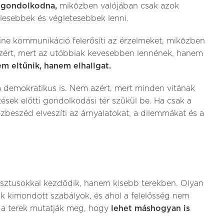
y gondolkodna,
miközben valójában csak azok
lesebbek és végletesebbek lenni.
line kommunikáció felerősíti az érzelmeket, miközben
azért, mert az utóbbiak kevesebben lennének, hanem
m eltűnik, hanem elhallgat.
demokratikus is. Nem azért, mert minden vitának
ések előtti gondolkodási tér szűkül be. Ha csak a
beszéd elveszíti az árnyalatokat, a dilemmákat és a
sztusokkal kezdődik, hanem kisebb terekben. Olyan
 kimondott szabályok, és ahol a felelősség nem
 a terek mutatják meg, hogy
lehet máshogyan is