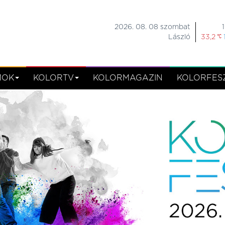
2026. 08. 08 szombat
László
33,2
MOK
KOLORTV
KOLORMAGAZIN
KOLORFESZ