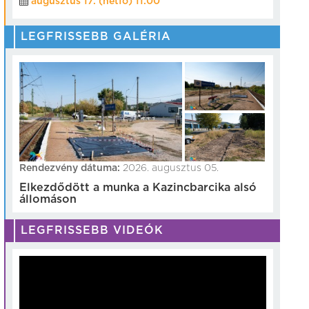
augusztus 17. (hétfő) 11:00
LEGFRISSEBB GALÉRIA
Rendezvény dátuma:
2026. augusztus 05.
Elkezdődött a munka a Kazincbarcika alsó
állomáson
LEGFRISSEBB VIDEÓK