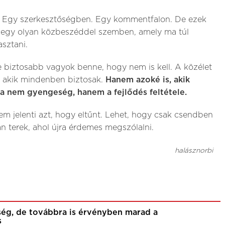
. Egy szerkesztőségben. Egy kommentfalon. De ezek
k
egy olyan közbeszéddel szemben, amely ma túl
asztani.
 biztosabb vagyok benne, hogy nem is kell. A közélet
, akik mindenben biztosak.
Hanem azoké is, akik
ta nem gyengeség, hanem a fejlődés feltétele.
m jelenti azt, hogy eltűnt. Lehet, hogy csak csendben
an terek, ahol újra érdemes megszólalni.
halásznorbi
ség, de továbbra is érvényben marad a
s