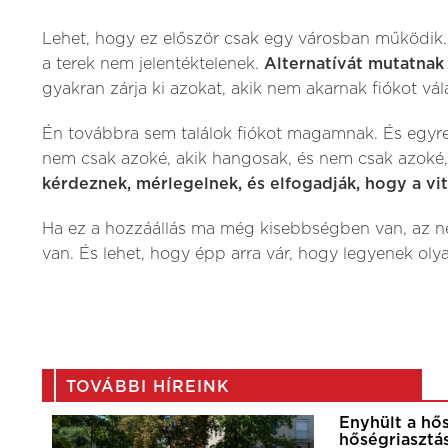
Lehet, hogy ez először csak egy városban működik
a terek nem jelentéktelenek.
Alternatívát mutatna
gyakran zárja ki azokat, akik nem akarnak fiókot vál
Én továbbra sem találok fiókot magamnak. És egyre
nem csak azoké, akik hangosak, és nem csak azoké
kérdeznek, mérlegelnek, és elfogadják, hogy a vi
Ha ez a hozzáállás ma még kisebbségben van, az ne
van. És lehet, hogy épp arra vár, hogy legyenek oly
TOVÁBBI HÍREINK
Enyhült a hő
hőségriasztá