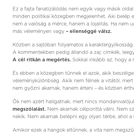
Ez a fajta fanatizálódás nem egyik vagy másik oldal 
minden politikai közegben megjelenhet. Aki belép 
nem a valóság a mérce, hanem a lojalitás. Ha nem 
más véleményen vagy
– ellenséggé válsz.
Közben a sajtóban folyamatos a karaktergyilkosság
A kommentekben pedig állandó a zaj: címkék, leeg
A cél ritkán a megértés.
Sokkal inkább az, hogy a 
És ebben a közegben tűnnek el azok, akik beszélget
véleménykülönbség. Akik nem félnek a vitától, mert 
nem győzni akarnak, hanem érteni – és közben érth
Ők nem azért hallgatnak, mert nincs mondanivalóju
megszólalást.
Nem akarnak célponttá válni. Nem sz
nekik. Nem akarnak belépni egy olyan térbe, ahol a
Amikor ezek a hangok eltűnnek, a vita nem megszűn