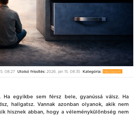
15. 08:27
Utolsó frissítés:
2026. jan 15. 08:35
Kategória:
Nézőpont
. Ha egyikbe sem férsz bele, gyanússá válsz. Ha
sz, hallgatsz. Vannak azonban olyanok, akik nem
 Akik hisznek abban, hogy a véleménykülönbség nem