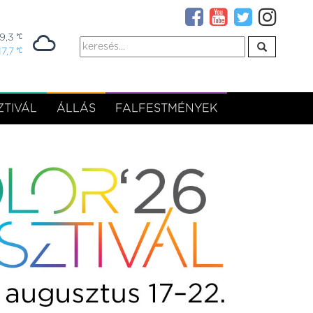
19,3
17,7
TIVÁL
ÁLLÁS
FALFESTMÉNYEK