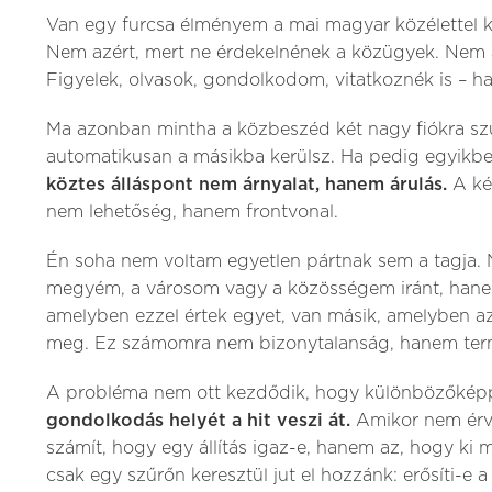
Van egy furcsa élményem a mai magyar közélettel 
Nem azért, mert ne érdekelnének a közügyek. Nem 
Figyelek, olvasok, gondolkodom, vitatkoznék is – ha
Ma azonban mintha a közbeszéd két nagy fiókra szű
automatikusan a másikba kerülsz. Ha pedig egyikb
köztes álláspont nem árnyalat, hanem árulás.
A ké
nem lehetőség, hanem frontvonal.
Én soha nem voltam egyetlen pártnak sem a tagja. 
megyém, a városom vagy a közösségem iránt, han
amelyben ezzel értek egyet, van másik, amelyben azz
meg. Ez számomra nem bizonytalanság, hanem ter
A probléma nem ott kezdődik, hogy különbözőképpe
gondolkodás helyét a hit veszi át.
Amikor nem érv
számít, hogy egy állítás igaz-e, hanem az, hogy ki 
csak egy szűrőn keresztül jut el hozzánk: erősíti-e a