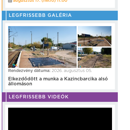
augusztus 17. (hétfő) 11:00
LEGFRISSEBB GALÉRIA
Rendezvény dátuma:
2026. augusztus 05.
Elkezdődött a munka a Kazincbarcika alsó
állomáson
LEGFRISSEBB VIDEÓK