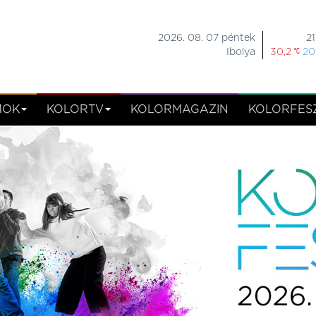
2026. 08. 07 péntek
21
Ibolya
30,2
20
MOK
KOLORTV
KOLORMAGAZIN
KOLORFESZ