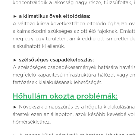
koncentrálódik a lakosság nagy része, túlzsúfoltak,
► a klimatikus övek eltolódása:
A változó klíma következtében eltolódó éghajlati öv
alkalmazkodni szükséges az ott élő fajoknak. Emiat
meg egy-egy területen, amik eddig ott ismeretlene
alakulhatott ki ellenük.
► szélsőséges csapadékeloszlás:
A szélsőséges csapadékesemények hatására havária
megfelelő kapacitású infrastruktúra-hálózat vagy ann
fertőzések kialakulásának lehetőségét.
Hőhullám okozta problémák:
► Növekszik a napszúrás és a hőguta kialakulásának
átestek ezen az állapoton, azok később kevésbé v
hőmérséklethez.