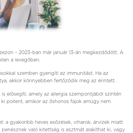
aszezon – 2023-ban már január 13-án megkezdődött. A
ollen a levegőben.
rusokkal szemben gyengíti az immunitást. Ha az
tya, akkor könnyebben fertőződik meg az érintett.
is elősegíti, amely az allergia szempontjából szintén
 ki pollent, amikor az őshonos fajok amúgy nem
et: a gyakoribb heves esőzések, viharok, árvizek miatt
enésznek való kitettség is asztmát alakíthat ki, vagy