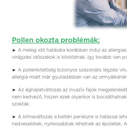
Pollen okozta problémák:
► A meleg idő hatására korábban indul az allergi
virágzási időszakok is kitolódnak, így tovább van p
► A pollenkitettség bizonyos szezonális légzési ví
allergia miatt már gyulladásban van az orrnyálkahár
► Az éghajlatváltozás az invazív fajok megjelenését 
nem kedvező, hiszen ezek olyankor is bocsáthatnak
szoktak.
► A klímaváltozás a beltéri penészre is hatással leh
nedvesebbek, nyirkosabbak lehetnek az épületek. A p