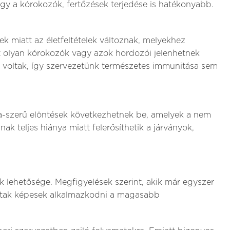
 így a kórokozók, fertőzések terjedése is hatékonyabb.
ek miatt az életfeltételek változnak, melyekhez
t olyan kórokozók vagy azok hordozói jelenhetnek
k voltak, így szervezetünk természetes immunitása sem
-szerű elöntések következhetnek be, amelyek a nem
ak teljes hiánya miatt felerősíthetik a járványok,
 lehetősége. Megfigyelések szerint, akik már egyszer
oltak képesek alkalmazkodni a magasabb