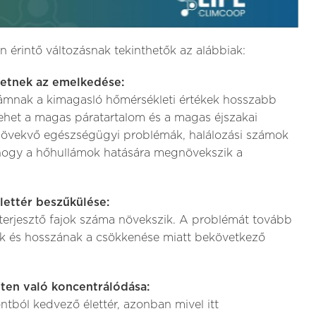
n érintő változásnak tekinthetők az alábbiak:
letnek az emelkedése:
ámnak a kimagasló hőmérsékleti értékek hosszabb
 lehet a magas páratartalom és a magas éjszakai
 növekvő egészségügyi problémák, halálozási számok
 hogy a hőhullámok hatására megnövekszik a
lettér beszűkülése:
terjesztő fajok száma növekszik. A problémát tovább
ek és hosszának a csökkenése miatt bekövetkező
ten való koncentrálódása:
tból kedvező élettér, azonban mivel itt