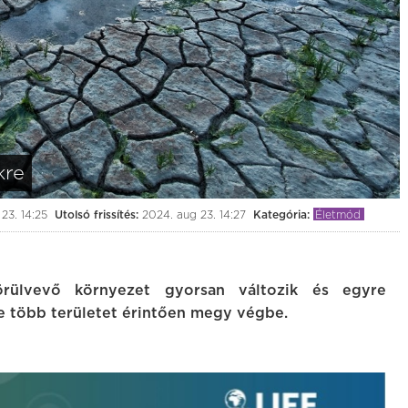
kre
23. 14:25
Utolsó frissítés:
2024. aug 23. 14:27
Kategória:
Életmód
rülvevő környezet gyorsan változik és egyre
re több területet érintően megy végbe.