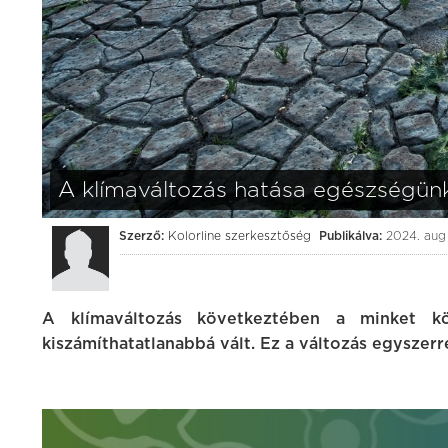
A klímaváltozás hatása egészségün
Szerző:
Kolorline szerkesztőség
Publikálva:
2024. aug 
A klímaváltozás következtében a minket kö
kiszámíthatatlanabbá vált. Ez a változás egyszer