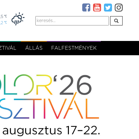
,5
,2
TIVÁL
ÁLLÁS
FALFESTMÉNYEK