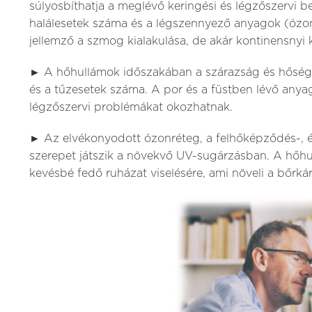
súlyosbíthatja a meglévő keringési és légzőszervi b
halálesetek száma és a légszennyező anyagok (ózon
jellemző a szmog kialakulása, de akár kontinensnyi k
► A hőhullámok időszakában a szárazság és hőség 
és a tűzesetek száma. A por és a füstben lévő any
légzőszervi problémákat okozhatnak.
► Az elvékonyodott ózonréteg, a felhőképződés-, 
szerepet játszik a növekvő UV-sugárzásban. A hőhu
kevésbé fedő ruházat viselésére, ami növeli a bőrká