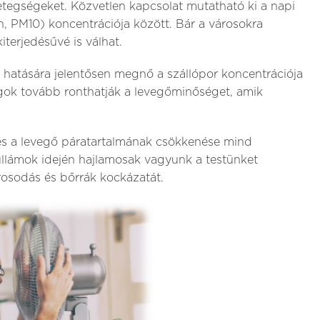
etegségeket. Közvetlen kapcsolat mutatható ki a napi
, PM10) koncentrációja között. Bár a városokra
iterjedésűvé is válhat.
hatására jelentősen megnő a szállópor koncentrációja
agok tovább ronthatják a levegőminőséget, amik
és a levegő páratartalmának csökkenése mind
llámok idején hajlamosak vagyunk a testünket
rosodás és bőrrák kockázatát.