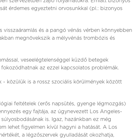
eri szervezetben zajló folyamatokra. Emiatt bizonyos
át érdemes egyeztetni orvosunkkal (pl.: bizonyos
nás visszaáramlás és a pangó vénás vérben könnyebben
szakban megnövekszik a mélyvénás trombózis és
omással, veseelégtelenséggel küzdő betegek
, fokozódhatnak az ezzel kapcsolatos problémák.
 - közülük is a rossz szociális körülmények között
giai feltételek (erős napsütés, gyenge légmozgás)
nnyezés egy fajtája, az úgynevezett Los Angeles-
 súlyosbodásának is. Igaz, hazánkban ez még
m lehet figyelmen kívül hagyni a hatását. A Los
értékét, a légzőszervek gyulladását okozhatja,