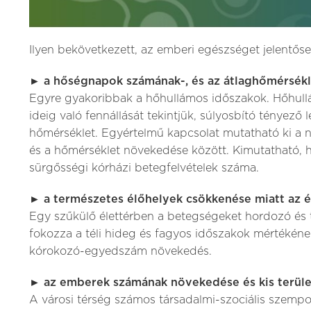
Ilyen bekövetkezett, az emberi egészséget jelentőse
►
a hőségnapok számának-, és az átlaghőmérsék
Egyre gyakoribbak a hőhullámos időszakok. Hőhull
ideig való fennállását tekintjük, súlyosbító tényező
hőmérséklet. Egyértelmű kapcsolat mutatható ki a
és a hőmérséklet növekedése között. Kimutatható,
sürgősségi kórházi betegfelvételek száma.
► a természetes élőhelyek csökkenése miatt az é
Egy szűkülő élettérben a betegségeket hordozó és 
fokozza a téli hideg és fagyos időszakok mértékén
kórokozó-egyedszám növekedés.
► az emberek számának növekedése és kis terüle
A városi térség számos társadalmi-szociális szempon